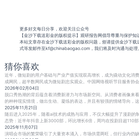
更多好文每日分享，欢迎关注公众号
【金沙下载送彩金的版权提示】观研报告网倡导尊重与保护知
本站文章存在金沙下载送彩金的版权问题，烦请提供金沙下载
式等发邮件至
kf@chinabaogao.com
，我们将及时沟通与处理
猜你喜欢
近年，微短剧的用户基础与产业产值实现双高增长，成为撬动文化消费的
成网民，超半数网民成为微短剧忠实观众。中国网络视听节目服务协会发
人均单日使用时长达到120.
2026年02月04日
脱口秀热潮的背后蕴含着消费新潜力与市场新空间。从消费者画像来
的种种现实情境，做出生动、凝练的表达，并且有较强的情绪导向，这
达85%。
2025年11月21日
随后进入2025年，随着ai技术的成熟与应用，不仅大幅提升了漫剧
态势：近半年抖音上新3000部，环比增长6倍，周均在投剧目超110
2025年11月07日
演唱会市场的繁荣吸引了大量资本涌入，市场供需两旺，但行业内仍