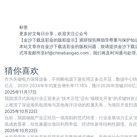
标签
更多好文每日分享，欢迎关注公众号
【金沙下载送彩金的版权提示】观研报告网倡导尊重与保护知
本站文章存在金沙下载送彩金的版权问题，烦请提供金沙下载
式等发邮件至
kf@chinabaogao.com
，我们将及时沟通与处理
猜你喜欢
作为关键电力保障设备，不间断电源下游应用正多点开花，数据中心快速
亿元，2020-2024年年均复合增长率11.18%，预计2026年突
全球重要的不间断电源
2025年11月17日
我国漂浮式风电行业正迎来从“技术示范”迈向“规模化开发”的关键转
上厘清了深远海风电用海与其他海洋活动的权属关系，为项目开发扫
启动了大批国管海域项目的前期工作，预示着
2025年10月22日
当前，我国储能产业正经历一场深刻的范式转变：行业发展动力正从“政
虽成效显著，却也暴露出项目利用率低、经济性差等结构性困境。在
开放共享的模式，有效破解了分散式储能的痛
2025年10月22日
当前我国海上风电开发呈现风机容量跨越式增长、风电场址向深海拓展两