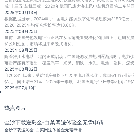
成”十三五“装机目标，2020年我国已成为海上风电装机容量第二多的
上风电累计并网量达到41
2025年09月13日
根据数据显示，2024年，中国电力能源数字化市场规模为3150亿元，同比
2020-2025年均复合增长率达10.86%。
2025年08月25日
当前，我国光热发电行业正站在从示范走向规模化的门槛上，短期发
和盈利难题，市场将迎来爆发式增长。
2025年08月25日
随着雅江水电站工程的正式启动，中国能源发展规划逐渐清晰，电力供应
落后产能有序退出，覆盖汽车、光伏、钢铁、水泥、电池、塑料、煤炭
相关高耗能行业年用电量合计减少约12
2025年08月02日
自2023年以来，受益煤炭价格下行及用电旺季催化，我国火电行业进
亿元，同比增长31%；2025年一季度，我国火电行业归母净利润219
2025年07月19日
热点图片
金沙下载送彩金-白菜网送体验金无需申请
金沙下载送彩金-白菜网送体验金无需申请