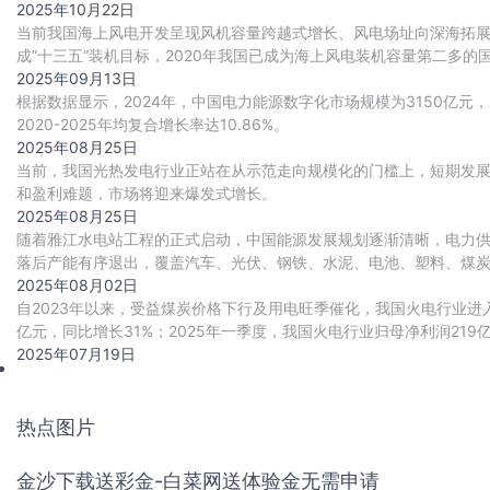
开放共享的模式，有效破解了分散式储能的痛
2025年10月22日
当前我国海上风电开发呈现风机容量跨越式增长、风电场址向深海拓展两
成”十三五“装机目标，2020年我国已成为海上风电装机容量第二多的
上风电累计并网量达到41
2025年09月13日
根据数据显示，2024年，中国电力能源数字化市场规模为3150亿元，同比
2020-2025年均复合增长率达10.86%。
2025年08月25日
当前，我国光热发电行业正站在从示范走向规模化的门槛上，短期发
和盈利难题，市场将迎来爆发式增长。
2025年08月25日
随着雅江水电站工程的正式启动，中国能源发展规划逐渐清晰，电力供应
落后产能有序退出，覆盖汽车、光伏、钢铁、水泥、电池、塑料、煤炭
相关高耗能行业年用电量合计减少约12
2025年08月02日
自2023年以来，受益煤炭价格下行及用电旺季催化，我国火电行业进
亿元，同比增长31%；2025年一季度，我国火电行业归母净利润219
2025年07月19日
热点图片
金沙下载送彩金-白菜网送体验金无需申请