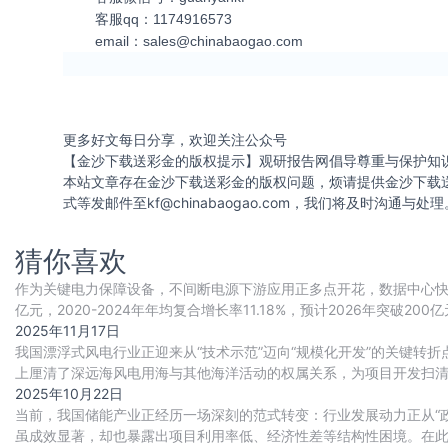
客服qq：1174916573
email：
sales@chinabaogao.com
更多好文每日分享，欢迎关注公众号
【金沙下载送彩金的版权提示】观研报告网倡导尊重与保护知
本站文章存在金沙下载送彩金的版权问题，烦请提供金沙下载
式等发邮件至
kf@chinabaogao.com
，我们将及时沟通与处理
猜你喜欢
作为关键电力保障设备，不间断电源下游应用正多点开花，数据中心快速
亿元，2020-2024年年均复合增长率11.18%，预计2026年突
全球重要的不间断电源
2025年11月17日
我国漂浮式风电行业正迎来从“技术示范”迈向“规模化开发”的关键转
上厘清了深远海风电用海与其他海洋活动的权属关系，为项目开发扫
启动了大批国管海域项目的前期工作，预示着
2025年10月22日
当前，我国储能产业正经历一场深刻的范式转变：行业发展动力正从“政
虽成效显著，却也暴露出项目利用率低、经济性差等结构性困境。在