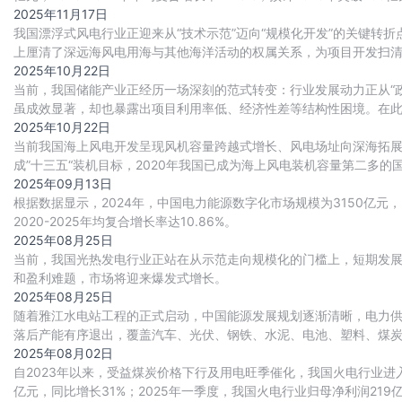
全球重要的不间断电源
2025年11月17日
我国漂浮式风电行业正迎来从“技术示范”迈向“规模化开发”的关键转
上厘清了深远海风电用海与其他海洋活动的权属关系，为项目开发扫
启动了大批国管海域项目的前期工作，预示着
2025年10月22日
当前，我国储能产业正经历一场深刻的范式转变：行业发展动力正从“政
虽成效显著，却也暴露出项目利用率低、经济性差等结构性困境。在
开放共享的模式，有效破解了分散式储能的痛
2025年10月22日
当前我国海上风电开发呈现风机容量跨越式增长、风电场址向深海拓展两
成”十三五“装机目标，2020年我国已成为海上风电装机容量第二多的
上风电累计并网量达到41
2025年09月13日
根据数据显示，2024年，中国电力能源数字化市场规模为3150亿元，同比
2020-2025年均复合增长率达10.86%。
2025年08月25日
当前，我国光热发电行业正站在从示范走向规模化的门槛上，短期发
和盈利难题，市场将迎来爆发式增长。
2025年08月25日
随着雅江水电站工程的正式启动，中国能源发展规划逐渐清晰，电力供应
落后产能有序退出，覆盖汽车、光伏、钢铁、水泥、电池、塑料、煤炭
相关高耗能行业年用电量合计减少约12
2025年08月02日
自2023年以来，受益煤炭价格下行及用电旺季催化，我国火电行业进
亿元，同比增长31%；2025年一季度，我国火电行业归母净利润219