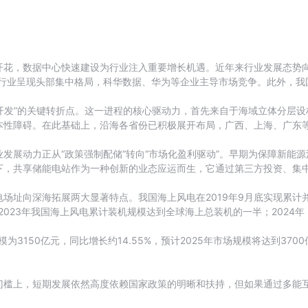
，数据中心快速建设为行业注入重要增长机遇。近年来行业发展态势向好，20
0亿元。行业呈现头部集中格局，科华数据、华为等企业主导市场竞争。此外，
化开发”的关键转折点。这一进程的核心驱动力，首先来自于海域立体分层
本性障碍。在此基础上，沿海各省份已积极展开布局，广西、上海、广东
发展动力正从“政策强制配储”转向“市场化盈利驱动”。早期为保障新能
下，共享储能电站作为一种创新的业态应运而生，它通过第三方投资、集
址向深海拓展两大显著特点。我国海上风电在2019年9月底实现累计并网
2023年我国海上风电累计装机规模达到全球海上总装机的一半；2024年
150亿元，同比增长约14.55%，预计2025年市场规模将达到3700亿元
门槛上，短期发展依然高度依赖国家政策的明晰和扶持，但如果通过多能