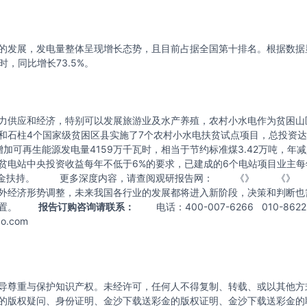
展，发电量整体呈现增长态势，且目前占据全国第十排名。根据数据显示，
时，同比增长73.5%。
供应和经济，特别可以发展旅游业及水产养殖，农村小水电作为贫困山
柱4个国家级贫困区县实施了7个农村小水电扶贫试点项目，总投资达14
加可再生能源发电量4159万千瓦时，相当于节约标准煤3.42万吨，年减
电站中央投资收益每年不低于6%的要求，已建成的6个电站项目业主每年
以上的资金扶持。 更多深度内容，请查阅观研报告网： 《》 《》
外经济形势调整，未来我国各行业的发展都将进入新阶段，决策和判断也
的位置。
报告订购咨询请联系：
电话：400-007-6266 010-86
ao.com
导尊重与保护知识产权。未经许可，任何人不得复制、转载、或以其他方
的版权疑问、身份证明、金沙下载送彩金的版权证明、金沙下载送彩金的