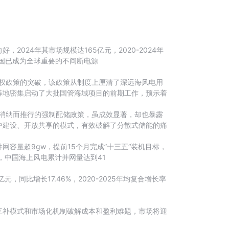
24年其市场规模达165亿元，2020-2024年
我国已成为全球重要的不间断电源
设权政策的突破，该政策从制度上厘清了深远海风电用
等地密集启动了大批国管海域项目的前期工作，预示着
源消纳而推行的强制配储政策，虽成效显著，却也暴露
中建设、开放共享的模式，有效破解了分散式储能的痛
容量超9gw，提前15个月完成”十三五“装机目标，
，中国海上风电累计并网量达到41
，同比增长17.46%，2020-2025年均复合增长率
互补模式和市场化机制破解成本和盈利难题，市场将迎