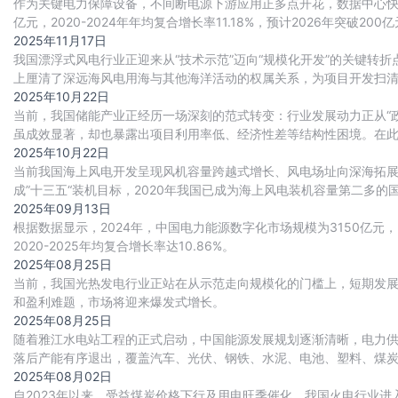
作为关键电力保障设备，不间断电源下游应用正多点开花，数据中心快速
亿元，2020-2024年年均复合增长率11.18%，预计2026年突
全球重要的不间断电源
2025年11月17日
我国漂浮式风电行业正迎来从“技术示范”迈向“规模化开发”的关键转
上厘清了深远海风电用海与其他海洋活动的权属关系，为项目开发扫
启动了大批国管海域项目的前期工作，预示着
2025年10月22日
当前，我国储能产业正经历一场深刻的范式转变：行业发展动力正从“政
虽成效显著，却也暴露出项目利用率低、经济性差等结构性困境。在
开放共享的模式，有效破解了分散式储能的痛
2025年10月22日
当前我国海上风电开发呈现风机容量跨越式增长、风电场址向深海拓展两
成”十三五“装机目标，2020年我国已成为海上风电装机容量第二多的
上风电累计并网量达到41
2025年09月13日
根据数据显示，2024年，中国电力能源数字化市场规模为3150亿元，同比
2020-2025年均复合增长率达10.86%。
2025年08月25日
当前，我国光热发电行业正站在从示范走向规模化的门槛上，短期发
和盈利难题，市场将迎来爆发式增长。
2025年08月25日
随着雅江水电站工程的正式启动，中国能源发展规划逐渐清晰，电力供应
落后产能有序退出，覆盖汽车、光伏、钢铁、水泥、电池、塑料、煤炭
相关高耗能行业年用电量合计减少约12
2025年08月02日
自2023年以来，受益煤炭价格下行及用电旺季催化，我国火电行业进