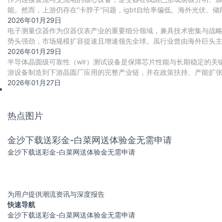
能。然而，上游仍存在“卡脖子”问题，igbt自给率偏低。海外光伏
出口大国，行业长期保持净出口态势，20
2026年01月29日
电子测量仪器作为仪器仪表产业的重要细分领域，兼具技术密集与战
势头强劲，市场规模扩容提速且增速领先全球。虽行业曾由海外巨头
合ai等技术向智能化升级。
2026年01月29日
半导体晶圆级可靠性（wlr）测试设备是保障芯片性能与长期稳定的
游设备制造到下游晶圆厂应用的完整产业链，并在政策扶持、产能扩
数据显示，中国wlr测试设备市场预计将从2
2026年01月27日
热点图片
金沙下载送彩金-白菜网送体验金无需申请
金沙下载送彩金-白菜网送体验金无需申请
为用户提供潮流资讯与深度报告
快速导航
金沙下载送彩金-白菜网送体验金无需申请