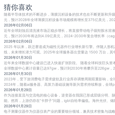
猜你喜欢
随着半导体技术的不断进步，薄膜沉积设备的技术也在不断更新和升级，
元，预计2028年全球薄膜沉积设备市场规模将增长至375亿美元，2024-2
2026年02月06日
近年全球刻蚀后清洗液市场正稳步增长，将直接带动电子级羟胺水溶液的
元，预计2030年将达到4.09亿美元，2024-2030年复合增长率（c
90.47%，预计
2026年02月06日
2025 年以来，跃迁赛道成为磁性元器件行业增长新引擎。伴随人形
线，未来增长潜力可观。2025年全球服务器出货量达 1500 万台，其中 
2026年01月30日
近年来全球数据中心建设已进入快速扩张阶段。 随着全球科技巨头资本
全球数据中心累计容量已达97gw，预计到2030年将攀升至226gw，20
升。
2026年01月30日
2023年，受下游消费电子需求疲软及行业库存调整周期双重影响，全球p
2024年，随着ai服务器、高算力基础设施等新兴需求持续释放，全球pc
轨道。
2026年01月29日
作为连接直流与交流电的核心设备，逆变器在我国已形成层级分明、
能。然而，上游仍存在“卡脖子”问题，igbt自给率偏低。海外光伏
出口大国，行业长期保持净出口态势，20
2026年01月29日
电子测量仪器作为仪器仪表产业的重要细分领域，兼具技术密集与战