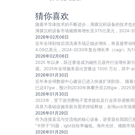
猜你喜欢
随着半导体技术的不断进步，薄膜沉积设备的技术也在
薄膜沉积设备市场规模将增长至375亿美元，2024-2028
2026年02月06日
近年全球刻蚀后清洗液市场正稳步增长，将直接带动电子
4.09亿美元，2024-2030年复合增长率（cagr）
2026年02月06日
2025 年以来，跃迁赛道成为磁性元器件行业增长
观。2025年全球服务器出货量达 1500 万台，其中 a
2026年01月30日
近年来全球数据中心建设已进入快速扩张阶段。 随着
已达97gw，预计到2030年将攀升至226gw，202
2026年01月30日
2023年，受下游消费电子需求疲软及行业库存调整周期
高算力基础设施等新兴需求持续释放，全球pcb市场逐步
2026年01月29日
作为连接直流与交流电的核心设备，逆变器在我国已
“卡脖子”问题，igbt自给率偏低。海外光伏、储
2026年01月29日