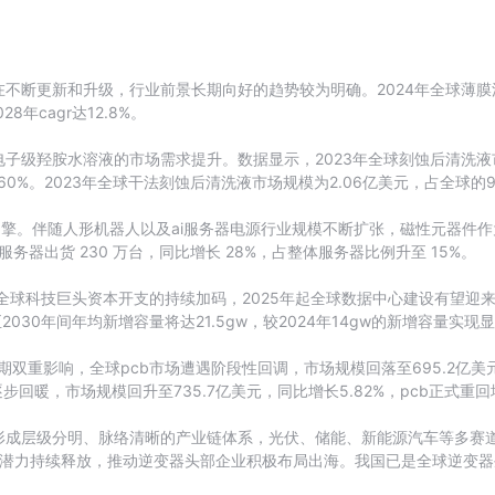
不断更新和升级，行业前景长期向好的趋势较为明确。2024年全球薄膜沉
年cagr达12.8%。
级羟胺水溶液的市场需求提升。数据显示，2023年全球刻蚀后清洗液市场
为7.60%。2023年全球干法刻蚀后清洗液市场规模为2.06亿美元，占全球的9
新引擎。伴随人形机器人以及ai服务器电源行业规模不断扩张，磁性元器件
i服务器出货 230 万台，同比增长 28%，占整体服务器比例升至 15%。
全球科技巨头资本开支的持续加码，2025年起全球数据中心建设有望迎来
5至2030年间年均新增容量将达21.5gw，较2024年14gw的新增容量实现
双重影响，全球pcb市场遭遇阶段性回调，市场规模回落至695.2亿美元，
回暖，市场规模回升至735.7亿美元，同比增长5.82%，pcb正式重
形成层级分明、脉络清晰的产业链体系，光伏、储能、新能源汽车等多赛
能市场潜力持续释放，推动逆变器头部企业积极布局出海。我国已是全球逆变