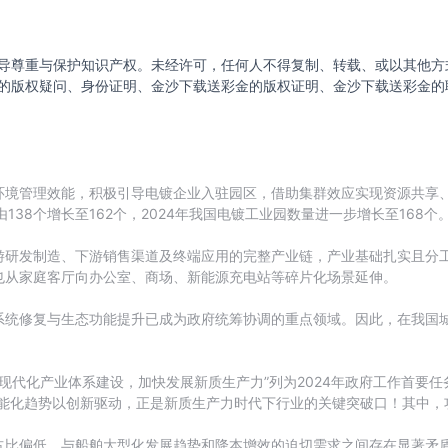
导尊重与保护知识产权。未经许可，任何人不得复制、转载、或以其他方
的版权疑问、身份证明、金沙下载送彩金的版权证明、金沙下载送彩金的
环境管理效能，积极引导电镀企业入驻园区，借助集群效应实现资源共享
由138个增长至162个，2024年我国电镀工业园数量进一步增长至168个
游研发制造、下游销售渠道及终端应用的完整产业链，产业基础扎实且分
也从家庭客厅向办公室、商场、新能源充电站等碎片化场景延伸。
系统修复与生态功能提升已成为政府统筹协调的重点领域。因此，在我国
推进现代化产业体系建设，加快发展新质生产力”列为2024年政府工作首
智能化趋势以创新驱动，正是新质生产力时代下行业的关键突破口！其中，
占比偏低，与船舶大型化发展趋势和降本增效的迫切需求之间存在显著矛