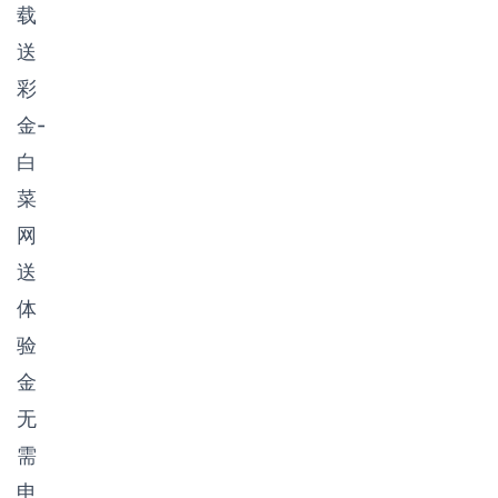
载
送
彩
金-
白
菜
网
送
体
验
金
无
需
申