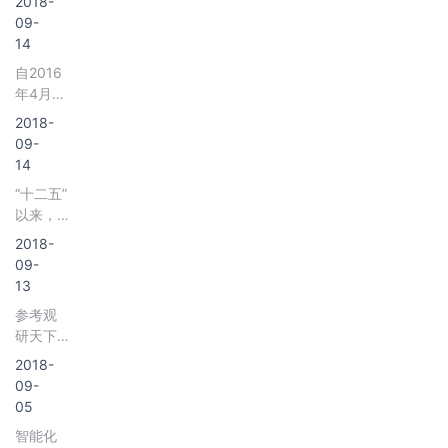
2018-
（1）发
运营态
09-
展状况
势与发
14
&nb
展前景
自2016
研究》
年4月以
来，房
2018-
地产销
09-
售持续
14
放缓下
“十二五”
行，商
以来，
品房住
我国港
宅销售
2018-
口工程
面积同
09-
建设受
比增速
13
到政策
由当时
参考观
和经济
的
研天下
的发展
38.80%
发布
因素不
2018-
下滑至
《2018
断壮
09-
今年
年中国
大。现
05
物业管
在，我
智能化
理市场
国港口