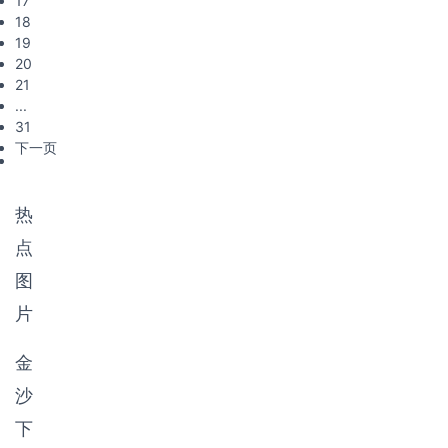
17
刚踏进
建、
18
社会的
19
年轻人
20
解决住
21
的主要
...
方式，
31
下一页
热
点
图
片
金
沙
下