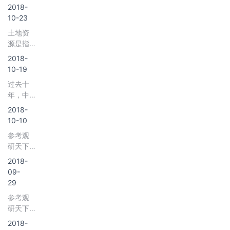
部出台
分析报
2018-
《住房
告-市场
10-23
城乡建
深度调
土地资
设部关
研与发
源是指
于加快
展趋势
已经被
培育和
2018-
研究》
人类所
发展住
10-19
利用和
房租赁
过去十
可预见
市场的
年，中
的未来
指导意
国楼市
可供
2018-
见》以
受经济
农、
10-10
来，中
环境和
林、牧
央及地
参考观
政策影
业或其
方政府
研天下
响，呈
它各利
陆续出
发布
现短周
2018-
用的土
台
《2018
期的波
09-
地，是
年中国
动。不
29
人类生
酒店式
过这两
存的基
参考观
公寓行
年，所
本资料
研天下
业分析
谓的“金
和劳动
发布
报告-市
2018-
九银十”
对
《2018