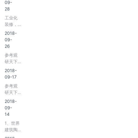
场深度
09-
被淡
年中国
调研与
28
化，
房屋租
发展前
九、十
工业化
赁服务
景研
月
装修，
行业分
究》
也即装
析报告-
2018-
&nbs
配化装
市场深
09-
修，是
度分析
26
将室内
与发展
参考观
装修的
趋势研
研天下
大部分
究》 &
发布
装修部
2018-
《2018
件在工
09-17
年中国
厂内通
参考观
建筑陶
过大型
研天下
瓷行业
机械高
发布
分析报
2018-
效率，
《2018
告-行业
09-
高标准
年中国
运营态
14
卫生陶
势与发
1、世界
瓷行业
展前景
建筑陶
分析报
预测》
瓷行业
告-市场