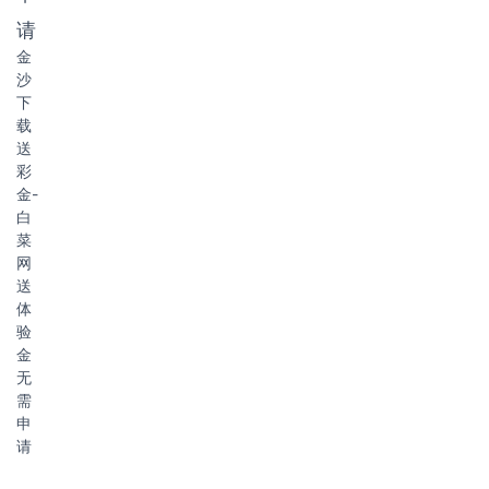
请
金
沙
下
载
送
彩
金-
白
菜
网
送
体
验
金
无
需
申
请