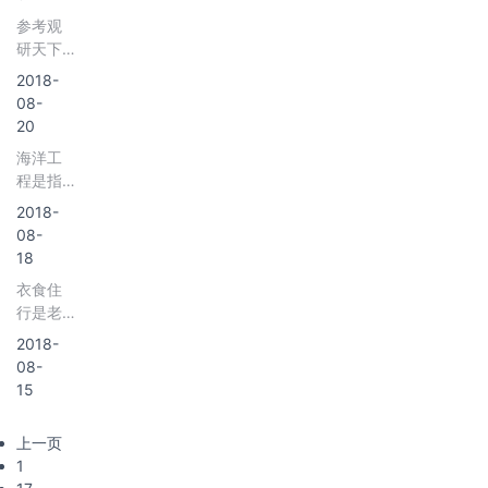
物业管
资前景
参考观
理行业
预测》
研天下
分析报
对于政
发布
告-市场
2018-
府价格
《2018
深度分
08-
主管部
年中国
析与发
20
门
水泥行
展前景
海洋工
业分析
研究》
程是指
报告-市
以开
场运营
2018-
发、利
态势与
08-
用、保
发展前
18
护、恢
景研
衣食住
复海洋
究》
行是老
资源为
&nbs
百姓基
目的，
2018-
本生活
工程主
08-
需求，
体位于
15
在房价
海岸线
高涨的
向海一
上一页
今天，
侧的新
1
租房是
建、改