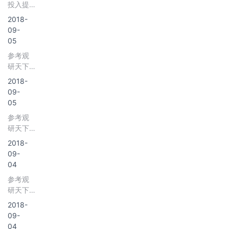
投入提
分析报
建设发
高，人
告-行业
2018-
展大步
均管理
运营态
09-
面积扩
势与发
05
大 参考
展前景
参考观
观研天
预测》
研天下
下发布
发布
《2018
2018-
《2018
年中国
09-
年中国
物业管
05
物业管
理行
参考观
理行业
研天下
分析报
发布
告-市场
2018-
《2018
深度分
09-
年中国
析与发
04
物业服
展前景
参考观
务行业
研究》
研天下
分析报
发布
告-市场
2018-
《2018
深度分
09-
年中国
析与投
04