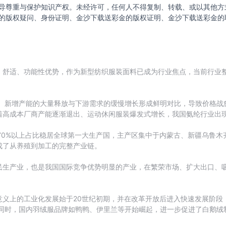
导尊重与保护知识产权。未经许可，任何人不得复制、转载、或以其他方
的版权疑问、身份证明、金沙下载送彩金的版权证明、金沙下载送彩金的
舒适、功能性优势，作为新型纺织服装面料已成为行业焦点，当前行业整
滑。新增产能的大量释放与下游需求的缓慢增长形成鲜明对比，导致价格战愈
着高成本厂商产能逐渐退出、运动休闲服装爆发式增长，我国氨纶行业出
国以70%以上占比稳居全球第一大生产国，主产区集中于内蒙古、新疆乌鲁
成了从养殖到加工的完整产业链。
民生产业，也是我国国际竞争优势明显的产业，在繁荣市场、扩大出口、
义上的工业化发展始于‌20世纪初期‌，并在改革开放后进入快速发展阶
同时，国内羽绒服品牌如‌鸭鸭、伊里兰‌等开始崛起，进一步促进了白鹅绒