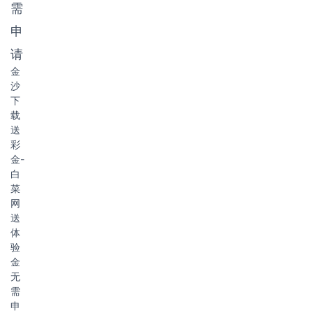
需
申
请
金
沙
下
载
送
彩
金-
白
菜
网
送
体
验
金
无
需
申