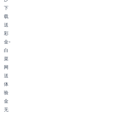
下
载
送
彩
金-
白
菜
网
送
体
验
金
无