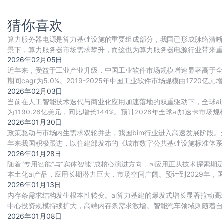
猜你喜欢
算力服务器电源是算力基础设施的重要组成部分，我国已形成脉络清晰
景下，算力服务器市场需求攀升，而这也为算力服务器电源行业带来
重要动力。目前国内厂商正积极布局，行业竞争
2026年02月05日
近年来，受益于工业产业升级，中国工业软件市场规模增速显著高于全球整
期间cagr为5.0%。2019-2025年中国工业软件市场规模由1720亿元增
2026年02月03日
当前在人工智能技术迭代与商业化应用加速落地的双重驱动下，全球ai
为1190.28亿美元，同比增长144%。预计2028年全球ai加速卡市场规模将
2026年01月30日
政策驱动与市场内生需求双轮并进，我国bim行业进入高速发展阶段。
年来我国积极跟进，以住建部发布的《城市数字公共基础设施标准体
（bim）、地理信息系统（gis）、城市白模、
2026年01月28日
随着“专用智能”与“实体智能”成核心演进方向，ai应用正从技术探
本土化ai产品，应用长期潜力巨大，市场空间广阔。预计到2029年，
2026年01月13日
内存条需求结构发生根本性转变。ai算力基建的爆发式增长显著拉动高
中心投资规模持续扩大，高端内存条需求激增。智能汽车领域则随着自动驾
游戏本、工作站等场景加速渗
2026年01月08日