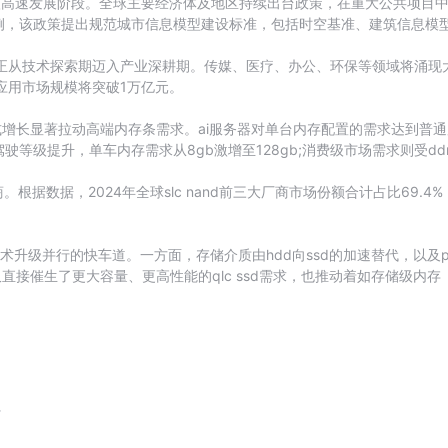
入高速发展阶段。全球主要经济体及地区持续出台政策，在重大公共项目中
，该政策提出规范城市信息模型建设标准，包括时空基准、建筑信息模型（
应用正从技术探索期迈入产业深耕期。传媒、医疗、办公、环保等领域将涌现
i应用市场规模将突破1万亿元。
式增长显著拉动高端内存条需求。ai服务器对单台内存配置的需求达到普通
等级提升，单车内存需求从8gb激增至128gb;消费级市场需求则受d
。根据数据，2024年全球slc nand前三大厂商市场份额合计占比69.4
术升级并行的快车道。一方面，存储介质由hdd向ssd的加速替代，以及
接催生了更大容量、更高性能的qlc ssd需求，也推动着如存储级内存（
请