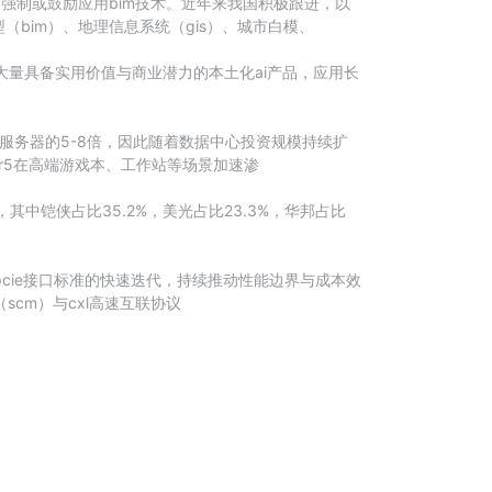
强制或鼓励应用bim技术。近年来我国积极跟进，以
bim）、地理信息系统（gis）、城市白模、
大量具备实用价值与商业潜力的本土化ai产品，应用长
服务器的5-8倍，因此随着数据中心投资规模持续扩
dr5在高端游戏本、工作站等场景加速渗
%，其中铠侠占比35.2%，美光占比23.3%，华邦占比
pcie接口标准的快速迭代，持续推动性能边界与成本效
scm）与cxl高速互联协议