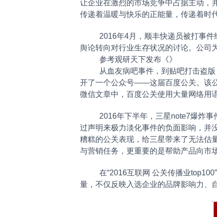
让企业在激烈的市场竞争中占据主动，
传递着温暖与快乐的正能量，传递着时
2016年4月，顺丰快递员被打
舆论转向对行业生存状况的讨论。公司
参考观研天下发布《
》
从血友病吧事件，到贴吧打击盗版
开了一个公众号——这届百度公关。该公
微信文章中，百度公关使用大量网络用
2016年下半年，三星note7
过声明来极力淡化事件的负面影响，并
糟糕的公关表现，给三星带来了无法估
与营销任务，更重要的是帮助产品向市
在“2016互联网 公关传播业top1
量，不仅反映入选企业的品牌影响力、