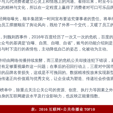
并与几代消费者建立心灵上和情感上的沟通。看得出来，时至今
代的精神与文化，所以在一定程度上赢得了消费者对可口可乐品
事件经网络曝光，顺丰集团第一时间宣布要追究肇事者的责任。将
为员工撑腰顺应了舆论风向，既给了外界一个交代，又暖了员工
，到魏则西事件，2016年百度经历了一次又一次的危机，百度
众号的基调是“自曝、自黑、自嘲、自省”，账号的功能介绍则是
语与时下流行的表情包，主动降低自己的姿态，化被动为主动。
爆炸事件经由网络传播持续发酵，而三星的危机公关却接连犯下错误
没有足够重视爆炸这一问题；在事后的召回行动上，三星对中国
量的品牌名誉损失，这或是不可挽回的。数据精准投放来实现新
场传递正向价值观与优秀文化，让企业成为塑造、传递社会价值
00”榜单中，除重点关注公关公司的资源、创意、执行力等因素之外，还通过
自身的互联网建设水平及行业影响力，也反映正能量指数。