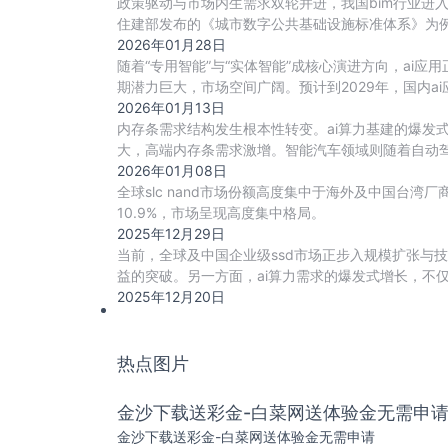
政策驱动与市场内生需求双轮并进，我国bim行业进
住建部发布的《城市数字公共基础设施标准体系》为例
2026年01月28日
随着“专用智能”与“实体智能”成核心演进方向，ai
期潜力巨大，市场空间广阔。预计到2029年，国内a
2026年01月13日
内存条需求结构发生根本性转变。ai算力基建的爆发
大，高端内存条需求激增。智能汽车领域则随着自动驾驶
2026年01月08日
全球slc nand市场份额高度集中于海外及中国台湾厂商
10.9%，市场呈现高度集中格局。
2025年12月29日
当前，全球及中国企业级ssd市场正步入规模扩张与技
益的突破。另一方面，ai算力需求的爆发式增长，不仅直
2025年12月20日
热点图片
金沙下载送彩金-白菜网送体验金无需申
金沙下载送彩金-白菜网送体验金无需申请