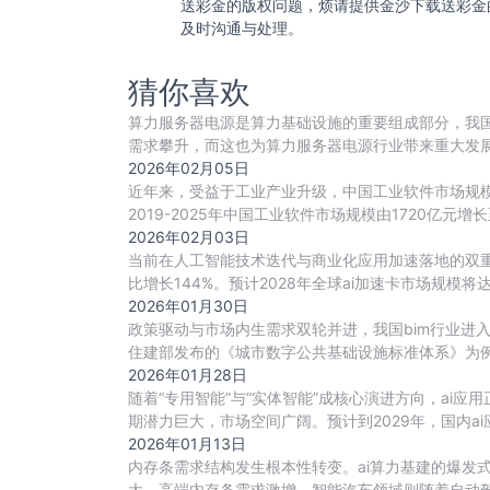
送彩金的版权问题，烦请提供金沙下载送彩金
及时沟通与处理。
猜你喜欢
算力服务器电源是算力基础设施的重要组成部分，我国
需求攀升，而这也为算力服务器电源行业带来重大发
争
2026年02月05日
近年来，受益于工业产业升级，中国工业软件市场规模增速
2019-2025年中国工业软件市场规模由1720亿元增长至
2026年02月03日
当前在人工智能技术迭代与商业化应用加速落地的双重驱
比增长144%。预计2028年全球ai加速卡市场规模将达到52
2026年01月30日
政策驱动与市场内生需求双轮并进，我国bim行业进
住建部发布的《城市数字公共基础设施标准体系》为例
2026年01月28日
随着“专用智能”与“实体智能”成核心演进方向，ai
期潜力巨大，市场空间广阔。预计到2029年，国内a
2026年01月13日
内存条需求结构发生根本性转变。ai算力基建的爆发
大，高端内存条需求激增。智能汽车领域则随着自动驾驶