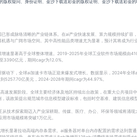
的版权疑问、身份证明、金沙下载送彩金的版权证明、金沙下载送彩金的
已形成脉络清晰的产业链体系。在ai产业快速发展、算力规模持续扩容
展机遇与广阔市场空间。其中高性能品类增速尤为显著，预计其将成为行
显著高于全球整体增速。2019-2025年全球工业软件市场规模由4107亿
3390亿元，期间cagr为12.0%。
动下，全球ai加速卡市场正迎来爆发式增长。数据显示，2024年全球ai
57.70亿美元，2024-2028年期间cagr为44.97%。
入高速发展阶段。全球主要经济体及地区持续出台政策，在重大公共项目中
，该政策提出规范城市信息模型建设标准，包括时空基准、建筑信息模型（
应用正从技术探索期迈入产业深耕期。传媒、医疗、办公、环保等领域将涌现
i应用市场规模将突破1万亿元。
式增长显著拉动高端内存条需求。ai服务器对单台内存配置的需求达到普通
等级提升，单车内存需求从8gb激增至128gb;消费级市场需求则受d