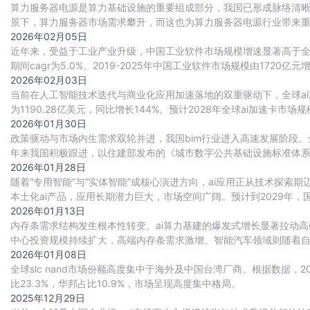
算力服务器电源是算力基础设施的重要组成部分，我国已形成脉络清晰
景下，算力服务器市场需求攀升，而这也为算力服务器电源行业带来
重要动力。目前国内厂商正积极布局，行业竞争
2026年02月05日
近年来，受益于工业产业升级，中国工业软件市场规模增速显著高于全球整
期间cagr为5.0%。2019-2025年中国工业软件市场规模由1720亿元增
2026年02月03日
当前在人工智能技术迭代与商业化应用加速落地的双重驱动下，全球ai
为1190.28亿美元，同比增长144%。预计2028年全球ai加速卡市场规模将
2026年01月30日
政策驱动与市场内生需求双轮并进，我国bim行业进入高速发展阶段。
年来我国积极跟进，以住建部发布的《城市数字公共基础设施标准体
（bim）、地理信息系统（gis）、城市白模、
2026年01月28日
随着“专用智能”与“实体智能”成核心演进方向，ai应用正从技术探
本土化ai产品，应用长期潜力巨大，市场空间广阔。预计到2029年，
2026年01月13日
内存条需求结构发生根本性转变。ai算力基建的爆发式增长显著拉动高
中心投资规模持续扩大，高端内存条需求激增。智能汽车领域则随着自动驾
游戏本、工作站等场景加速渗
2026年01月08日
全球slc nand市场份额高度集中于海外及中国台湾厂商。根据数据，202
比23.3%，华邦占比10.9%，市场呈现高度集中格局。
2025年12月29日