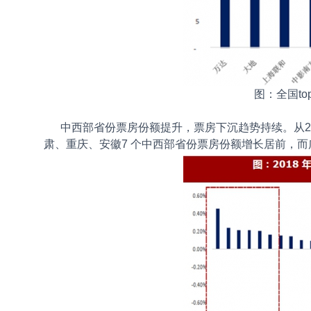
图：全国t
中西部省份票房份额提升，票房下沉趋势持续。从2018
肃、重庆、安徽7 个中西部省份票房份额增长居前，