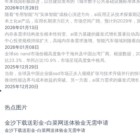
年来我国积极跟进，以住建部发布的《城市数字公共基础设施标准体
（bim）、地理信息系统（gis）、城市白模、
2026年01月28日
随着“专用智能”与“实体智能”成核心演进方向，ai应用正从技术探
本土化ai产品，应用长期潜力巨大，市场空间广阔。预计到2029年，
2026年01月13日
内存条需求结构发生根本性转变。ai算力基建的爆发式增长显著拉动高
中心投资规模持续扩大，高端内存条需求激增。智能汽车领域则随着自动驾
游戏本、工作站等场景加速渗
2026年01月08日
全球slc nand市场份额高度集中于海外及中国台湾厂商。根据数据，202
比23.3%，华邦占比10.9%，市场呈现高度集中格局。
2025年12月29日
当前，全球及中国企业级ssd市场正步入规模扩张与技术升级并行的快车
推动性能边界与成本效益的突破。另一方面，ai算力需求的爆发式增长，
与cxl高速互联协议
2025年12月20日
热点图片
金沙下载送彩金-白菜网送体验金无需申请
金沙下载送彩金-白菜网送体验金无需申请