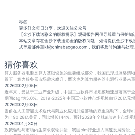
标签
更多好文每日分享，欢迎关注公众号
【金沙下载送彩金的版权提示】观研报告网倡导尊重与保护知
本站文章存在金沙下载送彩金的版权问题，烦请提供金沙下载
式等发邮件至
kf@chinabaogao.com
，我们将及时沟通与处理
猜你喜欢
算力服务器电源是算力基础设施的重要组成部分，我国已形成脉络清晰
景下，算力服务器市场需求攀升，而这也为算力服务器电源行业带来
重要动力。目前国内厂商正积极布局，行业竞争
2026年02月05日
近年来，受益于工业产业升级，中国工业软件市场规模增速显著高于全球整
期间cagr为5.0%。2019-2025年中国工业软件市场规模由1720亿元增
2026年02月03日
当前在人工智能技术迭代与商业化应用加速落地的双重驱动下，全球ai
为1190.28亿美元，同比增长144%。预计2028年全球ai加速卡市场规模将
2026年01月30日
政策驱动与市场内生需求双轮并进，我国bim行业进入高速发展阶段。