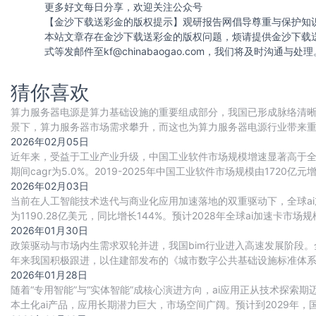
更多好文每日分享，欢迎关注公众号
【金沙下载送彩金的版权提示】观研报告网倡导尊重与保护知
本站文章存在金沙下载送彩金的版权问题，烦请提供金沙下载
式等发邮件至
kf@chinabaogao.com
，我们将及时沟通与处理
猜你喜欢
算力服务器电源是算力基础设施的重要组成部分，我国已形成脉络清晰
景下，算力服务器市场需求攀升，而这也为算力服务器电源行业带来
重要动力。目前国内厂商正积极布局，行业竞争
2026年02月05日
近年来，受益于工业产业升级，中国工业软件市场规模增速显著高于全球整
期间cagr为5.0%。2019-2025年中国工业软件市场规模由1720亿元增
2026年02月03日
当前在人工智能技术迭代与商业化应用加速落地的双重驱动下，全球ai
为1190.28亿美元，同比增长144%。预计2028年全球ai加速卡市场规模将
2026年01月30日
政策驱动与市场内生需求双轮并进，我国bim行业进入高速发展阶段。
年来我国积极跟进，以住建部发布的《城市数字公共基础设施标准体
（bim）、地理信息系统（gis）、城市白模、
2026年01月28日
随着“专用智能”与“实体智能”成核心演进方向，ai应用正从技术探
本土化ai产品，应用长期潜力巨大，市场空间广阔。预计到2029年，