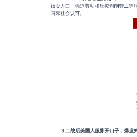
贩卖人口、强迫劳动和压榨剥削劳工等
国际社会认可。
3.二战后美国人服撕开口子，爆发