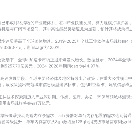
已形成脉络清晰的产业链体系。在ai产业快速发展、算力规模持续扩容
展机遇与广阔市场空间。其中高性能品类增速尤为显著，预计其将成为行
显著高于全球整体增速。2019-2025年全球工业软件市场规模由4107亿
3390亿元，期间cagr为12.0%。
动下，全球ai加速卡市场正迎来爆发式增长。数据显示，2024年全球ai
57.70亿美元，2024-2028年期间cagr为44.97%。
入高速发展阶段。全球主要经济体及地区持续出台政策，在重大公共项目中
，该政策提出规范城市信息模型建设标准，包括时空基准、建筑信息模型（
应用正从技术探索期迈入产业深耕期。传媒、医疗、办公、环保等领域将涌现
i应用市场规模将突破1万亿元。
式增长显著拉动高端内存条需求。ai服务器对单台内存配置的需求达到普通
等级提升，单车内存需求从8gb激增至128gb;消费级市场需求则受d