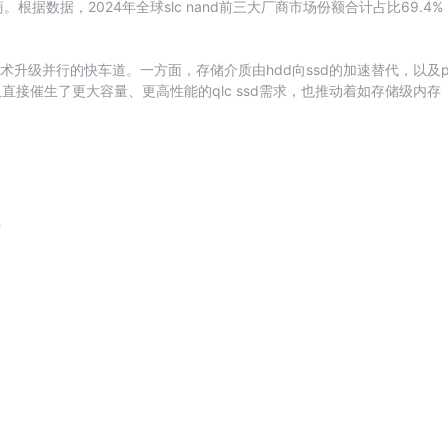
。根据数据，2024年全球slc nand前三大厂商市场份额合计占比69.4
术升级并行的快车道。一方面，存储介质由hdd向ssd的加速替代，以及
接催生了更大容量、更高性能的qlc ssd需求，也推动着如存储级内存（
请