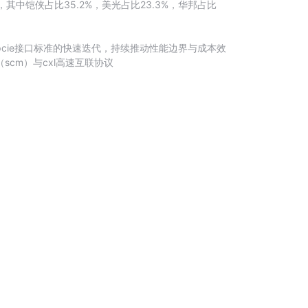
%，其中铠侠占比35.2%，美光占比23.3%，华邦占比
pcie接口标准的快速迭代，持续推动性能边界与成本效
scm）与cxl高速互联协议