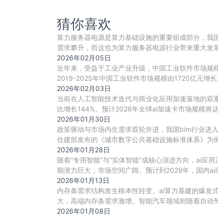
猜你喜欢
算力服务器电源是算力基础设施的重要组成部分，我国
需求攀升，而这也为算力服务器电源行业带来重大发
争
2026年02月05日
近年来，受益于工业产业升级，中国工业软件市场规模增速
2019-2025年中国工业软件市场规模由1720亿元增长至
2026年02月03日
当前在人工智能技术迭代与商业化应用加速落地的双重驱
比增长144%。预计2028年全球ai加速卡市场规模将达到52
2026年01月30日
政策驱动与市场内生需求双轮并进，我国bim行业进
住建部发布的《城市数字公共基础设施标准体系》为例
2026年01月28日
随着“专用智能”与“实体智能”成核心演进方向，ai
期潜力巨大，市场空间广阔。预计到2029年，国内a
2026年01月13日
内存条需求结构发生根本性转变。ai算力基建的爆发
大，高端内存条需求激增。智能汽车领域则随着自动驾驶
2026年01月08日