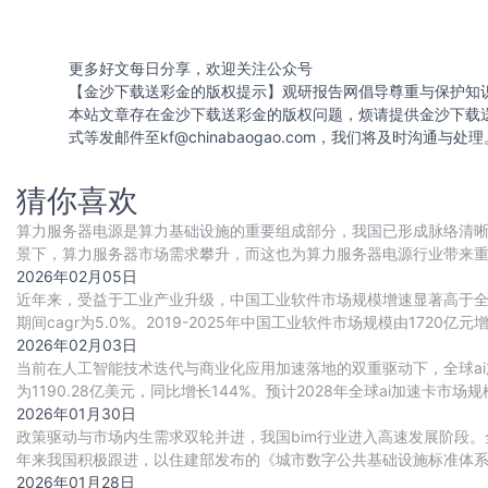
更多好文每日分享，欢迎关注公众号
【金沙下载送彩金的版权提示】观研报告网倡导尊重与保护知
本站文章存在金沙下载送彩金的版权问题，烦请提供金沙下载
式等发邮件至
kf@chinabaogao.com
，我们将及时沟通与处理
猜你喜欢
算力服务器电源是算力基础设施的重要组成部分，我国已形成脉络清晰
景下，算力服务器市场需求攀升，而这也为算力服务器电源行业带来
重要动力。目前国内厂商正积极布局，行业竞争
2026年02月05日
近年来，受益于工业产业升级，中国工业软件市场规模增速显著高于全球整
期间cagr为5.0%。2019-2025年中国工业软件市场规模由1720亿元增
2026年02月03日
当前在人工智能技术迭代与商业化应用加速落地的双重驱动下，全球ai
为1190.28亿美元，同比增长144%。预计2028年全球ai加速卡市场规模将
2026年01月30日
政策驱动与市场内生需求双轮并进，我国bim行业进入高速发展阶段。
年来我国积极跟进，以住建部发布的《城市数字公共基础设施标准体
（bim）、地理信息系统（gis）、城市白模、
2026年01月28日