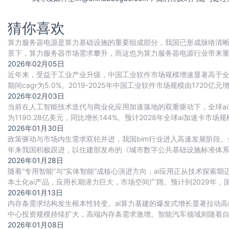
猜你喜欢
算力服务器电源是算力基础设施的重要组成部分，我国已形成脉络清晰
景下，算力服务器市场需求攀升，而这也为算力服务器电源行业带来
重要动力。目前国内厂商正积极布局，行业竞争
2026年02月05日
近年来，受益于工业产业升级，中国工业软件市场规模增速显著高于全球整
期间cagr为5.0%。2019-2025年中国工业软件市场规模由1720亿元增
2026年02月03日
当前在人工智能技术迭代与商业化应用加速落地的双重驱动下，全球ai
为1190.28亿美元，同比增长144%。预计2028年全球ai加速卡市场规模将
2026年01月30日
政策驱动与市场内生需求双轮并进，我国bim行业进入高速发展阶段。
年来我国积极跟进，以住建部发布的《城市数字公共基础设施标准体
（bim）、地理信息系统（gis）、城市白模、
2026年01月28日
随着“专用智能”与“实体智能”成核心演进方向，ai应用正从技术探
本土化ai产品，应用长期潜力巨大，市场空间广阔。预计到2029年，
2026年01月13日
内存条需求结构发生根本性转变。ai算力基建的爆发式增长显著拉动高
中心投资规模持续扩大，高端内存条需求激增。智能汽车领域则随着自动驾
游戏本、工作站等场景加速渗
2026年01月08日