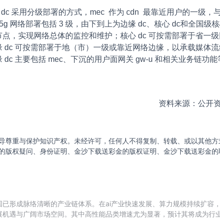
架构下，dc 采用分级部署的方式，mec 作为 cdn 最靠近用户的一级
g 网络部署包括 3 级，由下到上为边缘 dc、核心 dc和全国级核
点，实现网络总体的监控和维护；核心 dc 可按需部署于省一
 dc 可按需部署于地（市）一级或靠近网络边缘，以承载媒体
dc 主要包括 mec、下沉的用户面网关 gw-u 和相关业务
资料来源：公开
导尊重与保护知识产权。未经许可，任何人不得复制、转载、或以其他方
的版权疑问、身份证明、金沙下载送彩金的版权证明、金沙下载送彩金的
已形成脉络清晰的产业链体系。在ai产业快速发展、算力规模持续扩容
展机遇与广阔市场空间。其中高性能品类增速尤为显著，预计其将成为行