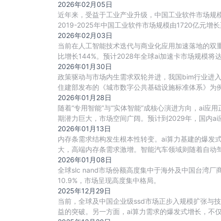
争
2026年02月05日
近年来，受益于工业产业升级，中国工业软件市场规模增速
2019-2025年中国工业软件市场规模由1720亿元增长至
2026年02月03日
当前在人工智能技术迭代与商业化应用加速落地的双重驱
比增长144%。预计2028年全球ai加速卡市场规模将达到52
2026年01月30日
政策驱动与市场内生需求双轮并进，我国bim行业进
住建部发布的《城市数字公共基础设施标准体系》为例
2026年01月28日
随着“专用智能”与“实体智能”成核心演进方向，ai
期潜力巨大，市场空间广阔。预计到2029年，国内a
2026年01月13日
内存条需求结构发生根本性转变。ai算力基建的爆发
大，高端内存条需求激增。智能汽车领域则随着自动驾驶
2026年01月08日
全球slc nand市场份额高度集中于海外及中国台湾厂商
10.9%，市场呈现高度集中格局。
2025年12月29日
当前，全球及中国企业级ssd市场正步入规模扩张与技
益的突破。另一方面，ai算力需求的爆发式增长，不仅直