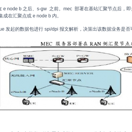
在 e node b 之后、s-gw 之前。mec 部署在基站汇聚节点后，即多
在汇聚点或 e node b 内。
上，对ue 发起的数据包进行 spi/dpi 报文解析，决策出该数据业