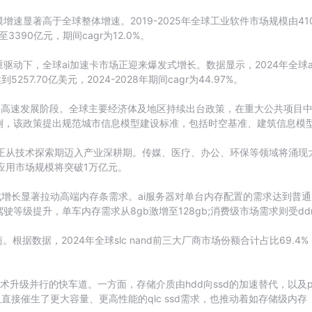
显著高于全球整体增速。2019-2025年全球工业软件市场规模由4107亿
3390亿元，期间cagr为12.0%。
动下，全球ai加速卡市场正迎来爆发式增长。数据显示，2024年全球ai
57.70亿美元，2024-2028年期间cagr为44.97%。
入高速发展阶段。全球主要经济体及地区持续出台政策，在重大公共项目中
，该政策提出规范城市信息模型建设标准，包括时空基准、建筑信息模型（
应用正从技术探索期迈入产业深耕期。传媒、医疗、办公、环保等领域将涌现
i应用市场规模将突破1万亿元。
式增长显著拉动高端内存条需求。ai服务器对单台内存配置的需求达到普通
等级提升，单车内存需求从8gb激增至128gb;消费级市场需求则受d
。根据数据，2024年全球slc nand前三大厂商市场份额合计占比69.4
术升级并行的快车道。一方面，存储介质由hdd向ssd的加速替代，以及
接催生了更大容量、更高性能的qlc ssd需求，也推动着如存储级内存（