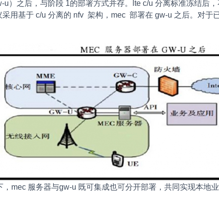
u）之后，与阶段 1的部署方式并存。lte c/u 分离标准冻结后，不
于 c/u 分离的 nfv 架构，mec 部署在 gw-u 之后。
 架构下，mec 服务器与gw-u 既可集成也可分开部署，共同实现本地