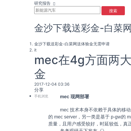
研究报告
搜索
金沙下载送彩金-白菜
金沙下载送彩金-白菜网送体验金无需申请
it
mec在4g方面两
金
2017-12-04 03:36
分享
手机浏览
mec 现网部署
mec 技术本身不依赖于具体的移动通信
的 mec server，另一类是基于 p-g
质量，且用户感受较好，时延较低，真正
参考观研天下发布《
》