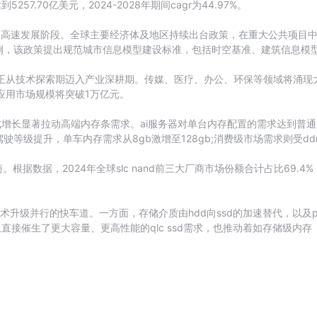
57.70亿美元，2024-2028年期间cagr为44.97%。
入高速发展阶段。全球主要经济体及地区持续出台政策，在重大公共项目中
，该政策提出规范城市信息模型建设标准，包括时空基准、建筑信息模型（
应用正从技术探索期迈入产业深耕期。传媒、医疗、办公、环保等领域将涌现
i应用市场规模将突破1万亿元。
式增长显著拉动高端内存条需求。ai服务器对单台内存配置的需求达到普通
等级提升，单车内存需求从8gb激增至128gb;消费级市场需求则受d
。根据数据，2024年全球slc nand前三大厂商市场份额合计占比69.4
术升级并行的快车道。一方面，存储介质由hdd向ssd的加速替代，以及
接催生了更大容量、更高性能的qlc ssd需求，也推动着如存储级内存（