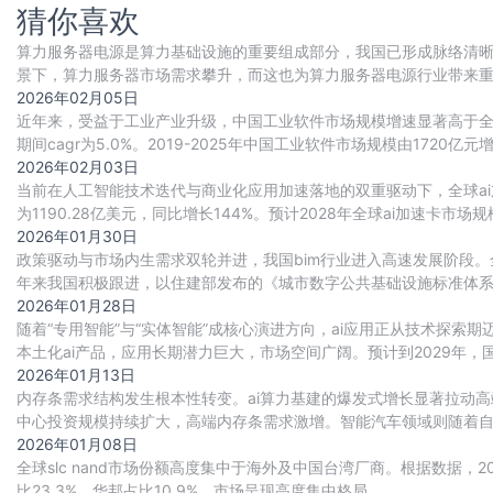
猜你喜欢
算力服务器电源是算力基础设施的重要组成部分，我国已形成脉络清晰
景下，算力服务器市场需求攀升，而这也为算力服务器电源行业带来
重要动力。目前国内厂商正积极布局，行业竞争
2026年02月05日
近年来，受益于工业产业升级，中国工业软件市场规模增速显著高于全球整
期间cagr为5.0%。2019-2025年中国工业软件市场规模由1720亿元增
2026年02月03日
当前在人工智能技术迭代与商业化应用加速落地的双重驱动下，全球ai
为1190.28亿美元，同比增长144%。预计2028年全球ai加速卡市场规模将
2026年01月30日
政策驱动与市场内生需求双轮并进，我国bim行业进入高速发展阶段。
年来我国积极跟进，以住建部发布的《城市数字公共基础设施标准体
（bim）、地理信息系统（gis）、城市白模、
2026年01月28日
随着“专用智能”与“实体智能”成核心演进方向，ai应用正从技术探
本土化ai产品，应用长期潜力巨大，市场空间广阔。预计到2029年，
2026年01月13日
内存条需求结构发生根本性转变。ai算力基建的爆发式增长显著拉动高
中心投资规模持续扩大，高端内存条需求激增。智能汽车领域则随着自动驾
游戏本、工作站等场景加速渗
2026年01月08日
全球slc nand市场份额高度集中于海外及中国台湾厂商。根据数据，202
比23.3%，华邦占比10.9%，市场呈现高度集中格局。