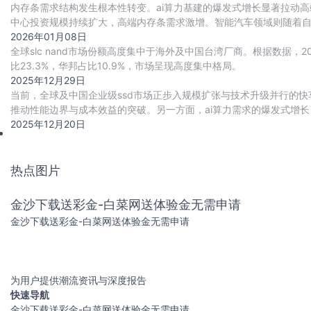
内存条需求结构发生根本性转变。ai算力基建的爆发式增长显著拉动高
中心投资规模持续扩大，高端内存条需求激增。智能汽车领域则随着自动驾
游戏本、工作站等场景加速渗
2026年01月08日
全球slc nand市场份额高度集中于海外及中国台湾厂商。根据数据，202
比23.3%，华邦占比10.9%，市场呈现高度集中格局。
2025年12月29日
当前，全球及中国企业级ssd市场正步入规模扩张与技术升级并行的快车
推动性能边界与成本效益的突破。另一方面，ai算力需求的爆发式增长，
与cxl高速互联协议
2025年12月20日
热点图片
金沙下载送彩金-白菜网送体验金无需申请
金沙下载送彩金-白菜网送体验金无需申请
为用户提供潮流资讯与深度报告
快速导航
金沙下载送彩金-白菜网送体验金无需申请