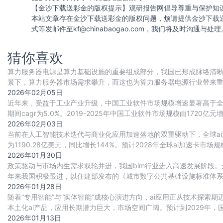
【金沙下载送彩金的版权提示】观研报告网倡导尊重与保护知
本站文章存在金沙下载送彩金的版权问题，烦请提供金沙下载
式等发邮件至
kf@chinabaogao.com
，我们将及时沟通与处理
猜你喜欢
算力服务器电源是算力基础设施的重要组成部分，我国已形成脉络清晰
景下，算力服务器市场需求攀升，而这也为算力服务器电源行业带来
重要动力。目前国内厂商正积极布局，行业竞争
2026年02月05日
近年来，受益于工业产业升级，中国工业软件市场规模增速显著高于全球整
期间cagr为5.0%。2019-2025年中国工业软件市场规模由1720亿元增
2026年02月03日
当前在人工智能技术迭代与商业化应用加速落地的双重驱动下，全球ai
为1190.28亿美元，同比增长144%。预计2028年全球ai加速卡市场规模将
2026年01月30日
政策驱动与市场内生需求双轮并进，我国bim行业进入高速发展阶段。
年来我国积极跟进，以住建部发布的《城市数字公共基础设施标准体
（bim）、地理信息系统（gis）、城市白模、
2026年01月28日
随着“专用智能”与“实体智能”成核心演进方向，ai应用正从技术探
本土化ai产品，应用长期潜力巨大，市场空间广阔。预计到2029年，
2026年01月13日