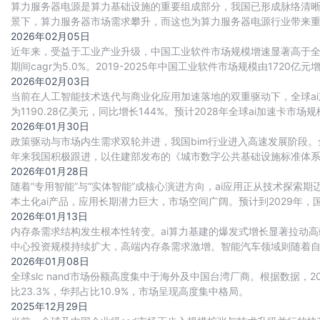
算力服务器电源是算力基础设施的重要组成部分，我国已形成脉络清晰
景下，算力服务器市场需求攀升，而这也为算力服务器电源行业带来
重要动力。目前国内厂商正积极布局，行业竞争
2026年02月05日
近年来，受益于工业产业升级，中国工业软件市场规模增速显著高于全球整
期间cagr为5.0%。2019-2025年中国工业软件市场规模由1720亿元增
2026年02月03日
当前在人工智能技术迭代与商业化应用加速落地的双重驱动下，全球ai
为1190.28亿美元，同比增长144%。预计2028年全球ai加速卡市场规模将
2026年01月30日
政策驱动与市场内生需求双轮并进，我国bim行业进入高速发展阶段。
年来我国积极跟进，以住建部发布的《城市数字公共基础设施标准体
（bim）、地理信息系统（gis）、城市白模、
2026年01月28日
随着“专用智能”与“实体智能”成核心演进方向，ai应用正从技术探
本土化ai产品，应用长期潜力巨大，市场空间广阔。预计到2029年，
2026年01月13日
内存条需求结构发生根本性转变。ai算力基建的爆发式增长显著拉动高
中心投资规模持续扩大，高端内存条需求激增。智能汽车领域则随着自动驾
游戏本、工作站等场景加速渗
2026年01月08日
全球slc nand市场份额高度集中于海外及中国台湾厂商。根据数据，202
比23.3%，华邦占比10.9%，市场呈现高度集中格局。
2025年12月29日