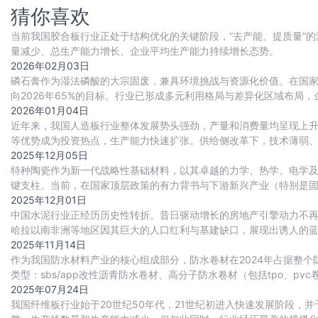
猜你喜欢
当前我国胶合板行业正处于结构优化的关键阶段，“去产能、提质量”
量减少、总生产能力增长、企业平均生产能力持续增长态势。
2026年02月03日
磷石膏作为湿法磷酸的大宗固废，兼具环境挑战与资源化价值。在国家政
向2026年65%的目标。行业已形成多元利用格局与差异化区域布局
仍存，未来需依托技术创新、标准完
2026年01月04日
近年来，我国人造板行业整体发展势头强劲，产量和消费量均呈现上
等优势成为投资热点，生产能力快速扩张。供给侧改革下，技术薄弱、管
加速向绿色化、环保化转型，以无醛刨花
2025年12月05日
特种陶瓷作为新一代战略性基础材料，以其卓越的力学、热学、电学
键支柱。当前，在国家顶层政策的有力背书与下游新兴产业（特别是固
时代”。然而，繁荣背后，核心技术与高端装备的
2025年12月01日
中国水泥行业正经历历史性转折。昔日驱动增长的房地产引擎动力不再
哈拉以南非洲等地区因其巨大的人口红利与基建缺口，展现出诱人的
备应对环保、供应链、金融与政治等多重风险的
2025年11月14日
作为我国防水材料产业的核心组成部分，防水卷材在2024年占据整个
类型：sbs/app改性沥青防水卷材、高分子防水卷材（包括tpo、p
和施工便捷性，在防
2025年07月24日
我国纤维板行业始于20世纪50年代，21世纪初进入快速发展阶段，