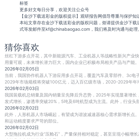
标签
更多好文每日分享，欢迎关注公众号
【金沙下载送彩金的版权提示】观研报告网倡导尊重与保护知
本站文章存在金沙下载送彩金的版权问题，烦请提供金沙下载
式等发邮件至
kf@chinabaogao.com
，我们将及时沟通与处理
猜你喜欢
丝杠下游多点开花，其中新能源汽车、工业机器人等战略性新兴产业
用量可观，未来增长潜力巨大，国内企业已积极布局相关产品与产能
建设实现多重突破，推动行业国产替代进程持续加
2026年02月05日
当前，我国协作机器人下游应用多点开花，覆盖汽车及零部件、3c电
2029年市场规模将突破100亿元，迈入百亿级市场，2020-2029年年
2026年02月03日
我国装载机总销量及国内销量呈先降后升态势，2025年实现显著增
发式增长，渗透率突破20%，5吨及6吨机型成为主流。此外，行业
2026年02月02日
此外，人形机器人市场崛起，有望成为谐波减速器核心需求新增长点
和运动精度要求严苛的部位。
2026年02月02日
大型拖拉机成为行业“压舱石”，产量保持相对稳定，甚至呈现小幅增长态势