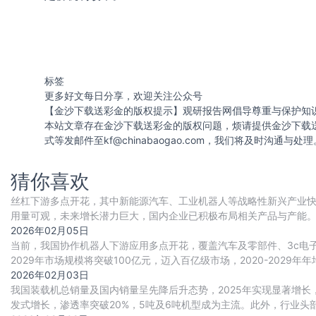
标签
更多好文每日分享，欢迎关注公众号
【金沙下载送彩金的版权提示】观研报告网倡导尊重与保护知
本站文章存在金沙下载送彩金的版权问题，烦请提供金沙下载
式等发邮件至
kf@chinabaogao.com
，我们将及时沟通与处理
猜你喜欢
丝杠下游多点开花，其中新能源汽车、工业机器人等战略性新兴产业
用量可观，未来增长潜力巨大，国内企业已积极布局相关产品与产能
建设实现多重突破，推动行业国产替代进程持续加
2026年02月05日
当前，我国协作机器人下游应用多点开花，覆盖汽车及零部件、3c电
2029年市场规模将突破100亿元，迈入百亿级市场，2020-2029年年
2026年02月03日
我国装载机总销量及国内销量呈先降后升态势，2025年实现显著增
发式增长，渗透率突破20%，5吨及6吨机型成为主流。此外，行业