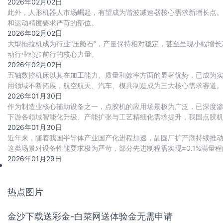
2026年02月02日
此外，人形机器人市场崛起，有望成为谐波减速器核心需求新增长点
和运动精度要求严苛的部位。
2026年02月02日
大型拖拉机成为行业“压舱石”，产量保持相对稳定，甚至呈现小幅增长态势
动行业稳步前行的核心力量。
2026年02月02日
五轴数控机床以其在加工能力、质量和效率方面的显著优势，已成为
用领域不断拓展，航空航天、汽车、模具制造成为三大核心需求赛道。
代进程加速推进，国产化率从2020年的18
2026年01月30日
作为制造业核心辅助设备之一，点胶机的应用场景极为广泛，已深度
下游各领域智能化升级、产能扩张与工艺精细化需求提升，我国点胶
2026年01月30日
近年来，随着我国半导体产业国产化进程加速，晶圆厂扩产潮持续推
这类场景对设备性能要求极为严苛，部分先进制程需实现±0.1%满量程
准。
2026年01月29日
热点图片
金沙下载送彩金-白菜网送体验金无需申请