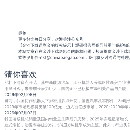
标签
更多好文每日分享，欢迎关注公众号
【金沙下载送彩金的版权提示】观研报告网倡导尊重与保护知
本站文章存在金沙下载送彩金的版权问题，烦请提供金沙下载
式等发邮件至
kf@chinabaogao.com
，我们将及时沟通与处理
猜你喜欢
丝杠下游多点开花，其中新能源汽车、工业机器人等战略性新兴产业
用量可观，未来增长潜力巨大，国内企业已积极布局相关产品与产能
建设实现多重突破，推动行业国产替代进程持续加
2026年02月05日
当前，我国协作机器人下游应用多点开花，覆盖汽车及零部件、3c电
2029年市场规模将突破100亿元，迈入百亿级市场，2020-2029年年
2026年02月03日
我国装载机总销量及国内销量呈先降后升态势，2025年实现显著增
发式增长，渗透率突破20%，5吨及6吨机型成为主流。此外，行业