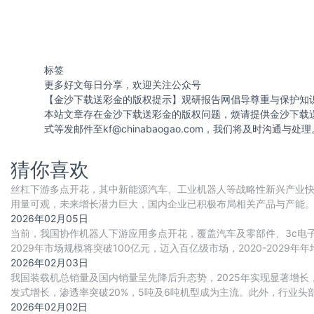
标签
更多好文每日分享，欢迎关注公众号
【金沙下载送彩金的版权提示】观研报告网倡导尊重与保护知
本站文章存在金沙下载送彩金的版权问题，烦请提供金沙下载
式等发邮件至
kf@chinabaogao.com
，我们将及时沟通与处理
猜你喜欢
丝杠下游多点开花，其中新能源汽车、工业机器人等战略性新兴产业
用量可观，未来增长潜力巨大，国内企业已积极布局相关产品与产能
建设实现多重突破，推动行业国产替代进程持续加
2026年02月05日
当前，我国协作机器人下游应用多点开花，覆盖汽车及零部件、3c电
2029年市场规模将突破100亿元，迈入百亿级市场，2020-2029年年
2026年02月03日
我国装载机总销量及国内销量呈先降后升态势，2025年实现显著增
发式增长，渗透率突破20%，5吨及6吨机型成为主流。此外，行业
2026年02月02日