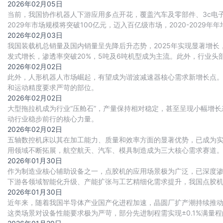
建设实现多重突破，推动行业国产替代进程持续加
2026年02月05日
当前，我国协作机器人下游应用多点开花，覆盖汽车及零部件、3c电
2029年市场规模将突破100亿元，迈入百亿级市场，2020-2029年年
2026年02月03日
我国装载机总销量及国内销量呈先降后升态势，2025年实现显著增
发式增长，渗透率突破20%，5吨及6吨机型成为主流。此外，行业
2026年02月02日
此外，人形机器人市场崛起，有望成为谐波减速器核心需求新增长点
和运动精度要求严苛的部位。
2026年02月02日
大型拖拉机成为行业“压舱石”，产量保持相对稳定，甚至呈现小幅增长态势
动行业稳步前行的核心力量。
2026年02月02日
五轴数控机床以其在加工能力、质量和效率方面的显著优势，已成为
用领域不断拓展，航空航天、汽车、模具制造成为三大核心需求赛道。
代进程加速推进，国产化率从2020年的18
2026年01月30日
作为制造业核心辅助设备之一，点胶机的应用场景极为广泛，已深度
下游各领域智能化升级、产能扩张与工艺精细化需求提升，我国点胶
2026年01月30日
近年来，随着我国半导体产业国产化进程加速，晶圆厂扩产潮持续推
这类场景对设备性能要求极为严苛，部分先进制程需实现±0.1%满量程