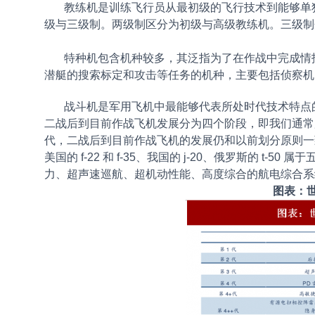
教练机是训练飞行员从最初级的飞行技术到能够单独
级与三级制。两级制区分为初级与高级教练机。三级制
特种机包含机种较多，其泛指为了在作战中完成情报
潜艇的搜索标定和攻击等任务的机种，主要包括侦察
战斗机是军用飞机中最能够代表所处时代技术特点的
二战后到目前作战飞机发展分为四个阶段，即我们通常所
代，二战后到目前作战飞机的发展仍和以前划分原则一
美国的 f-22 和 f-35、我国的 j-20、俄罗斯的
力、超声速巡航、超机动性能、高度综合的航电综合
图表：