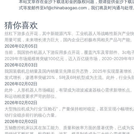
本站文章存在金沙下载送彩金的版权问题，烦请提供金沙下载
式等发邮件至
kf@chinabaogao.com
，我们将及时沟通与处理
猜你喜欢
丝杠下游多点开花，其中新能源汽车、工业机器人等战略性新兴产业
用量可观，未来增长潜力巨大，国内企业已积极布局相关产品与产能
建设实现多重突破，推动行业国产替代进程持续加
2026年02月05日
当前，我国协作机器人下游应用多点开花，覆盖汽车及零部件、3c电
2029年市场规模将突破100亿元，迈入百亿级市场，2020-2029年年
2026年02月03日
我国装载机总销量及国内销量呈先降后升态势，2025年实现显著增
发式增长，渗透率突破20%，5吨及6吨机型成为主流。此外，行业
2026年02月02日
此外，人形机器人市场崛起，有望成为谐波减速器核心需求新增长点
和运动精度要求严苛的部位。
2026年02月02日
大型拖拉机成为行业“压舱石”，产量保持相对稳定，甚至呈现小幅增长态势
动行业稳步前行的核心力量。
2026年02月02日
五轴数控机床以其在加工能力、质量和效率方面的显著优势，已成为
用领域不断拓展，航空航天、汽车、模具制造成为三大核心需求赛道。