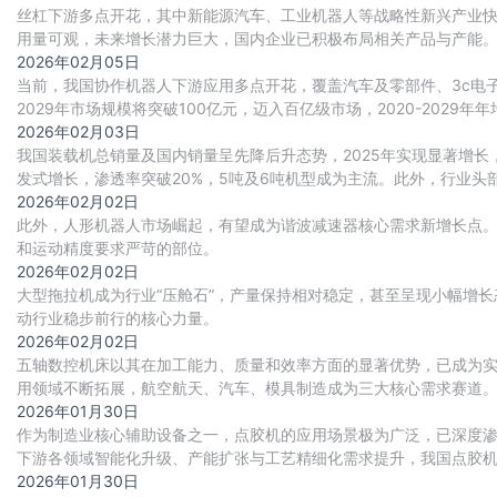
丝杠下游多点开花，其中新能源汽车、工业机器人等战略性新兴产业
用量可观，未来增长潜力巨大，国内企业已积极布局相关产品与产能
建设实现多重突破，推动行业国产替代进程持续加
2026年02月05日
当前，我国协作机器人下游应用多点开花，覆盖汽车及零部件、3c电
2029年市场规模将突破100亿元，迈入百亿级市场，2020-2029年年
2026年02月03日
我国装载机总销量及国内销量呈先降后升态势，2025年实现显著增
发式增长，渗透率突破20%，5吨及6吨机型成为主流。此外，行业
2026年02月02日
此外，人形机器人市场崛起，有望成为谐波减速器核心需求新增长点
和运动精度要求严苛的部位。
2026年02月02日
大型拖拉机成为行业“压舱石”，产量保持相对稳定，甚至呈现小幅增长态势
动行业稳步前行的核心力量。
2026年02月02日
五轴数控机床以其在加工能力、质量和效率方面的显著优势，已成为
用领域不断拓展，航空航天、汽车、模具制造成为三大核心需求赛道。
代进程加速推进，国产化率从2020年的18
2026年01月30日
作为制造业核心辅助设备之一，点胶机的应用场景极为广泛，已深度
下游各领域智能化升级、产能扩张与工艺精细化需求提升，我国点胶
2026年01月30日