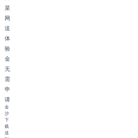
菜
网
送
体
验
金
无
需
申
请
金
沙
下
载
送