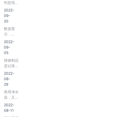
食糖生产
工，之后
剂是指为
与婴儿奶
疾病有极
的液体调
和消费一
将水果出
改善食品
粉不同的
2022-
好的功
味品，色
直以蔗糖
售给原产
品质和
是，成人
09-
效，常食
泽呈红褐
为主，淀
地的批发
色、香、
奶粉多数
20
对对心脏
色，有独
粉糖为
商，之后
味，以及
是纯牛奶
病、癌
特酱香，
辅，近年
数据显
出售给位
为防腐和
加入各种
症、血管
以咸味为
来国家大
示，
于销售地
加工工艺
功能的维
病有预防
主，亦有
力扶植和
2016-
的一级批
的需要而
2022-
生素以及
和治疗作
鲜味、香
推广淀粉
2021年
发商，再
加入食品
09-
其他元
用，同时
味等，有
糖。
我国购物
将产品卖
中的化学
05
素，口感
还可明目
促进食欲
中心总数
给区域二
合成或天
偏甜且温
健脑。
的功效。
辣椒制品
量由
级或三级
然物质，
和，更符
酱油按颜
是以辣椒
2862家
分销商，
包括抗氧
合成年人
色分，一
为原料，
增长至
2022-
再将新鲜
化剂、漂
的口味。
般有老抽
添加或不
5936
08-
水果分销
白剂、着
和生抽两
添加辅料
家，购物
29
给各零售
色剂、护
种，生抽
加工而成
中心总面
渠道供消
色剂、酶
商用净水
用于提
的食品。
积由
费者最终
制剂、增
器，又称
鲜；老抽
我国是辣
23899
消费。
味剂、防
办公净水
用于提
椒生产大
2022-
万平方米
腐剂、甜
器和工程
色。按制
国，辣椒
08-11
增长至
味剂等。
净水器，
造工艺，
制品种类
47500