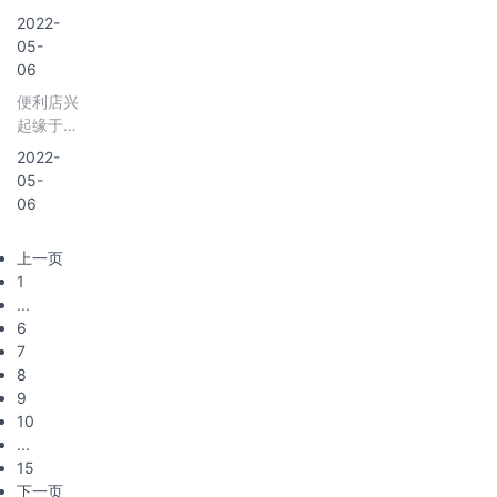
念、噱
子，各种
我国榨菜
取得《药
产、干货
2020年
2022-
头。通常
动物等。
零售额达
品经营许
及日配、
我国奶瓶
05-
来讲，儿
积木玩具
到83亿
可证》的
熟食和糕
市场零售
06
童食品是
对于孩子
元，在佐
单一门店
点。
总额为
合适儿童
的智力开
便利店兴
餐调味品
的药品零
64.1亿
吃的食品
发有着很
起缘于超
中占比达
售经营企
元，比上
的统称，
大的作
市的大型
22%。
业，又称
2022-
年增长
主要划分
用，也是
化与郊外
独立零售
05-
4.6%；
为儿童主
提高孩子
化，是指
药店。零
06
2021年
食、辅
手眼协调
位于商业
售药店是
我国奶瓶
食、鲜食
能力的一
区、学
直接向患
零售总额
和零食等
上一页
个方法，
校、车站
者提供其
为65.8
品类。
1
积木玩具
等人群密
所需之药
亿元，比
...
的玩法很
集或人流
品和保健
上年增长
6
多，可以
量大的公
服务的机
2.6%；
7
排列，接
共区域附
构，它与
8
合，环
近的实体
批发公司
9
形，对称
店或提供
集中的功
10
的多种样
网上购物
能衔接，
...
式对于孩
的虚拟
将成批的
15
子的智力
店，是指
多品种药
下一页
都有帮