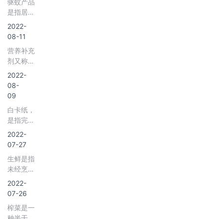
食品添加
驱蚊产品
是用于商
可以分为
丰富，主
万平方
剂是现代
是指居民
业用途的
酿造酱
要包括油
米。其
食品工业
用于防治
直饮和厨
2022-
油、配制
制辣椒制
中，
的重要组
蚊虫的日
房净化的
08-11
酱油和化
品、发酵
2020-
成部分，
常卫生杀
水处理设
学酱油三
类辣椒制
2021年
营养补充
食品添加
虫用品，
备。商用
类。
品、辣椒
受疫情影
剂又称营
剂行业的
属于卫生
净水器一
干制品和
响，购物
养补充
规范化是
农药的细
2022-
般采用反
辣椒深加
中心新开
品、营养
食品安全
分类别。
08-
渗透膜作
工制品4
业数量和
剂、饮食
卫生的重
全球有记
09
为过滤材
类，常见
面积波动
补充剂
要保障，
载的蚊虫
料，以活
的产品有
白卡纸，
下滑。数
等，是作
因此国家
有3000
性炭为载
油辣椒、
是指完全
据显示，
为饮食的
多次出台
多种，我
体的吸附
辣椒酱、
用漂白化
2020年
一种辅助
2022-
相关政策
国已知的
材料来净
辣椒粉、
学制浆制
我国购物
手段，用
07-27
引导食品
蚊虫有
化水。
辣椒罐
造并充分
中心新开
来补充人
添加剂行
360余
生鲜是指
头、辣椒
施胶的单
业数量为
体所需的
业发展。
种，蚊虫
未经烹
油等，主
层或多层
374家，
氨基酸、
可通过吸
调、制作
要分布在
结合的
2022-
较上年同
微量元
血传播登
等深加工
四川，贵
纸，适于
07-26
比下降
素、维生
革热、痢
过程，只
州，湖
印刷和产
28.4%
素、矿物
疾、黄热
榨菜是一
做必要的
南，云
品的包
质等。营
病、丝虫
种半干态