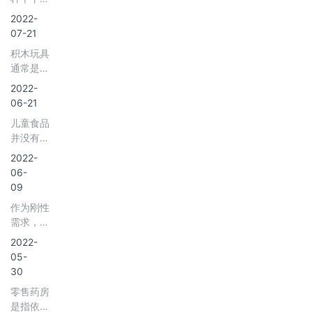
保鲜和简
南，陕
装。
养补充剂
病、乙
非发酵性
单整理上
2022-
西、河
可以是由
脑、基孔
咸菜，以
架而出售
07-21
南、山东
氨基酸、
肯雅热等
青菜头为
的初级类
等地区。
多不饱和
积木玩具
60余种
主要原料
产品，以
脂肪酸、
通常是立
疾病，是
腌制而
及面包、
矿物质与
方的木头
动物界中
成。榨菜
2022-
熟食等现
维生素组
或塑料固
有名的疾
1898年
06-21
场加工品
成，或仅
体玩具，
病传播
起源于涪
类的商品
儿童食品
由一种或
一般在每
者，对人
陵城西邱
的统称。
并没有明
多种维生
一表面装
类健康危
寿安家，
生鲜商品
确的定
素组成，
饰着字母
2022-
害极大。
因其爽脆
的特点、
义。市场
也可以是
或图画，
06-
鲜香、用
保存条件
上的儿童
由一种或
容许进行
09
途多样、
基本相
食品只是
多种膳食
不同的排
营养丰富
同，需要
作为刚性
商家根据
成分组
列或进行
及方便烹
保鲜、冷
需求，预
营销需
成。
建筑活动
调等特
藏、冷
计未来奶
求，自行
2022-
积木有各
点，成为
冻；生鲜
瓶零售额
在标准范
05-
种样式，
广大民众
商品主要
仍将保持
围内进行
30
可开发儿
重要的佐
有水果、
持续增
的调整、
童智力，
餐食品。
零售药房
蔬菜、肉
长。数据
宣传的概
可拼成房
2021年
是指依法
品、水
显示，