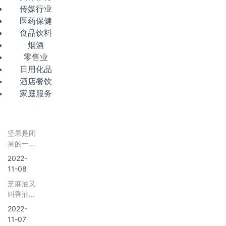
传媒行业
医药保健
食品饮料
烟酒
零售业
日用化品
酒店餐饮
家庭服务
坚果是闭
果的一个
分类，果
2022-
皮坚硬，
11-08
内含1粒
芝麻油又
或者多粒
叫香油、
种子，如
麻油，有
板栗，杏
2022-
普通芝麻
仁等的果
11-07
油、小磨