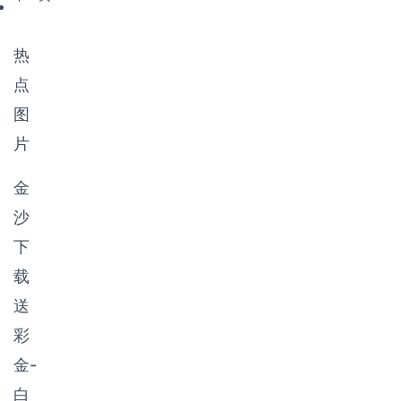
以经营即
品拆零，
助。
时性商品
供应给附
或服务为
近的患
热
主，以满
者，使患
足便利性
者可以很
点
需求为第
方便地买
图
一宗旨，
到所需的
采取自选
各种药
片
式购物方
品，保证
式的小型
了医疗卫
金
零售店或
生事业社
网上商
会目标的
沙
店，具有
实现。
贴近社
下
区、快捷
载
方便、营
业时间
送
长、迎合
彩
年轻消费
者需求等
金-
特点
白