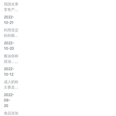
实。坚果
我国水果
香油和机
品种繁
零售产业
榨芝麻油
多，具有
链由上游
三种生产
2022-
代表性的
鲜果种植
工艺。无
10-21
坚果产品
商、中游
论是机榨
有开心
利用含淀
分销商和
芝麻油还
果、松
粉的粮
下游零售
是小磨香
子、核桃
食、薯类
商构成。
2022-
油，其脂
等。坚果
等为原
具体而
10-20
肪酸大体
是植物的
料，经过
言，上游
含油酸
精华部
酱油俗称
酸法、酸
种植商进
35.0-
分，一般
豉油，是
酶法或酶
行水果种
49.4%，
都营养丰
我国传统
法制取的
2022-
植，采购
亚油酸
富，含蛋
的调味
糖，包括
10-12
代理商
37.7-
白质、油
品，主要
麦芽糖、
及/或水
48.4%，
成人奶粉
脂、矿物
用大豆或
葡萄糖、
果产品经
花生酸
主要是指
质、维生
脱脂大豆
果葡糖浆
纪人与种
0.4-
专门为成
素较高，
或黑豆、
2022-
等，统称
植商联系
1.2%。
人设计
对人体生
小麦或麸
09-
淀粉糖。
并进行水
的，以补
长发育、
皮，加入
20
长期以
果采摘以
充营养的
增强体
水、食盐
来，我国
及初级加
食品添加
奶制品。
质、预防
酿造而成