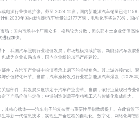
电源行业快速扩张。截至 2024 年底，国内新能源汽车销量已达1158
计到2030年国内新能源汽车销量达2177万辆，电动化率将达73%，国内
配套市场；国内市场中小厂商众多，格局较为分散，但头部本土企业凭借高
替代进程加快。
景下，我国汽车照明行业稳健发展，市场规模持续扩容。新能源汽车发展
，也成为企业布局热点，国内企业纷纷加码产能建设。
部件，在汽车产业链中扮演着承上启下的关键角色。其上游连接mdi、
与价值转化环节。当前，汽车座椅发泡行业在新能源汽车爆发（2025年
的关键部件，其发展深度绑定于汽车产业变革。当前，该行业呈现出专业
决定了产品价值与定位；中游制造则需平衡精密工艺与智能化集成能力。
革，其核心载体——汽车电子的复杂度与重要性呈指数级提升。在此背景
孪生等新一代信息技术，实现生产全过程的自动化、数字化、网络化与智