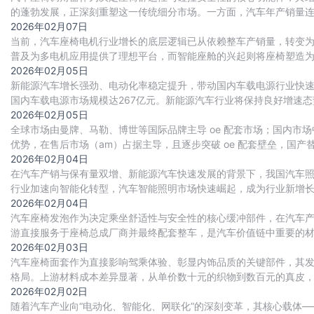
的蓬勃发展，正深刻重塑这一传统细分市场。一方面，汽车年产销量连续
辆，为调角器行业提供了稳固的需求基本
2026年02月07日
当前，汽车座椅电机行业增长的底层逻辑已从依赖整车产销量，转变为由 
普及为多电机应用提供了理想平台，而智能座舱的兴起则将座椅塑造为
速向主流车型渗透，带来单车搭载电
2026年02月05日
新能源汽车增长强劲、电动化率稳定提升，带动国内车载电源行业快速扩张。
国内车载电源市场规模达267亿元。新能源汽车行业将保持良好增速态势
源市场规模将达407
2026年02月05日
全球市场由曼牌、马勒、博世等国际品牌主导 oe 配套市场；国内
优势，在售后市场（am）占据主导，且逐步突破 oe 配套壁垒，国产
2026年02月04日
在汽车产销与保有量双增、新能源汽车快速发展的背景下，我国汽车
行业加速向智能化转型，汽车智能照明市场快速崛起，成为行业新增
2026年02月04日
汽车座椅发泡作为决定乘坐舒适性与安全性的核心缓冲部件，在汽车产
游直接服务于座椅总成厂商并最终配套整车，是汽车价值链中重要的材
超1600万辆）、消费升级（追求极致舒适
2026年02月03日
汽车座椅面套作为直接影响驾乘体验、彰显内饰品质的关键部件，其
格局。上游材料成本差异显著，从单价数十元的织物到数百元的真皮
2026年02月02日
随着汽车产业向“电动化、智能化、网联化”的深刻变革，其核心载体