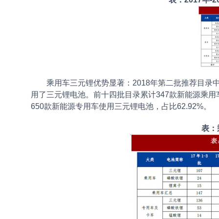
乘用车三元锂优势显著：2018年第二批推荐目录
用了三元锂电池。前十四批目录累计347款新能源乘用车
650款新能源专用车使用三元锂电池，占比62.92%。
表：