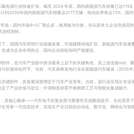
电源行业快速扩张。截至 2024 年底，国内新能源汽车销量已达1158
计到2030年国内新能源汽车销量达2177万辆，电动化率将达73%，国内
配套市场；国内市场中小厂商众多，格局较为分散，但头部本土企业凭借高
替代进程加快。
景下，我国汽车照明行业稳健发展，市场规模持续扩容。新能源汽车发展
，也成为企业布局热点，国内企业纷纷加码产能建设。
部件，在汽车产业链中扮演着承上启下的关键角色。其上游连接mdi、
与价值转化环节。当前，汽车座椅发泡行业在新能源汽车爆发（2025年
的关键部件，其发展深度绑定于汽车产业变革。当前，该行业呈现出专业
决定了产品价值与定位；中游制造则需平衡精密工艺与智能化集成能力。
革，其核心载体——汽车电子的复杂度与重要性呈指数级提升。在此背景
孪生等新一代信息技术，实现生产全过程的自动化、数字化、网络化与智