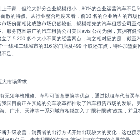
家，但绝大部分企业规模很小，80%的企业运营汽车不足50辆
而散的特点。从行业整合程度来看，前10 名的企业所占的市场份
体市场份额相比成熟市场仍然较低，规模领先的汽车租赁公司至
服务范围最广的汽车租赁公司美国avis 公司为例，其拥有健全
了 5 200 多个大小不同的经营网点；与之相对应的是，截至2
一线和二线城市的316 家门店及499 个取还车点，特许加盟商网络
显不足。
巨大市场需求
有无须年检维修、车型可随意更换等优点，通过以租车代替买车
与我国目前正在实施的公车改革都推动了汽车租赁市场的发展。
上海、广州、天津等一系列城市相继加入了“限行限购”政策，并
升级改善，消费者的出行方式开始出现较大的变化，这也预示
达到 500 亿元，未来我国的汽车租赁行业拥有广阔的发展前景。