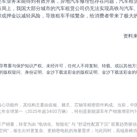
还车业务未能得到有效开展，异地汽车修理也存在问题，汽车租
布局上，我国大部分城市的汽车租赁公司仍无法实现高铁与汽车
保或押金以减轻风险，导致租车手续繁杂，给消费者带来了极大
资料
导尊重与保护知识产权。未经许可，任何人不得复制、转载、或以其他方
的版权疑问、身份证明、金沙下载送彩金的版权证明、金沙下载送彩金的
核心功能件，其结构主要由齿板、棘爪、芯轴等精密部件构成。当前，中
全球第一（2025年超3400万辆），特别是新能源车年产销激增至约
销量，转变为由 “电动化、智能化” 与 “舒适性配置下沉” 双重趋势
空间”，催生出对更复杂、更精密电机的海量需求；与此同时，高端座椅