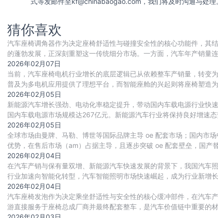
式等发邮件至
kf@chinabaogao.com
，我们将及时沟通与处理
猜你喜欢
汽车座椅调角器作为决定座椅舒适性与碰撞安全性的核心功能件，其
的蓬勃发展，正深刻重塑这一传统细分市场。一方面，汽车年产销量连续
辆，为调角器行业提供了稳固的需求基本
2026年02月07日
当前，汽车座椅电机行业增长的底层逻辑已从依赖整车产销量，转变为由 
普及为多电机应用提供了理想平台，而智能座舱的兴起则将座椅塑造为
速向主流车型渗透，带来单车搭载电
2026年02月05日
新能源汽车增长强劲、电动化率稳定提升，带动国内车载电源行业快速扩张。
国内车载电源市场规模达267亿元。新能源汽车行业将保持良好增速态势
源市场规模将达407
2026年02月05日
全球市场由曼牌、马勒、博世等国际品牌主导 oe 配套市场；国内
优势，在售后市场（am）占据主导，且逐步突破 oe 配套壁垒，国产
2026年02月04日
在汽车产销与保有量双增、新能源汽车快速发展的背景下，我国汽车
行业加速向智能化转型，汽车智能照明市场快速崛起，成为行业新增
2026年02月04日
汽车座椅发泡作为决定乘坐舒适性与安全性的核心缓冲部件，在汽车产
游直接服务于座椅总成厂商并最终配套整车，是汽车价值链中重要的材
超1600万辆）、消费升级（追求极致舒适
2026年02月03日