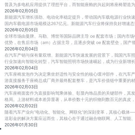
普及为多电机应用提供了理想平台，而智能座舱的兴起则将座椅塑造为
速向主流车型渗透，带来单车搭载电
2026年02月05日
新能源汽车增长强劲、电动化率稳定提升，带动国内车载电源行业快速扩张。
国内车载电源市场规模达267亿元。新能源汽车行业将保持良好增速态势
源市场规模将达407
2026年02月05日
全球市场由曼牌、马勒、博世等国际品牌主导 oe 配套市场；国内
优势，在售后市场（am）占据主导，且逐步突破 oe 配套壁垒，国产
2026年02月04日
在汽车产销与保有量双增、新能源汽车快速发展的背景下，我国汽车
行业加速向智能化转型，汽车智能照明市场快速崛起，成为行业新增
2026年02月04日
汽车座椅发泡作为决定乘坐舒适性与安全性的核心缓冲部件，在汽车产
游直接服务于座椅总成厂商并最终配套整车，是汽车价值链中重要的材
超1600万辆）、消费升级（追求极致舒适
2026年02月03日
汽车座椅面套作为直接影响驾乘体验、彰显内饰品质的关键部件，其
格局。上游材料成本差异显著，从单价数十元的织物到数百元的真皮
2026年02月02日
随着汽车产业向“电动化、智能化、网联化”的深刻变革，其核心载体
送彩金的解决方案应运而生，其核心在于通过融合物联网、人工智能
支撑产业快速迭代与高质量交付。
2026年01月30日