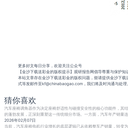
更多好文每日分享，欢迎关注公众号
【金沙下载送彩金的版权提示】观研报告网倡导尊重与保护知
本站文章存在金沙下载送彩金的版权问题，烦请提供金沙下载
式等发邮件至
kf@chinabaogao.com
，我们将及时沟通与处理
猜你喜欢
汽车座椅调角器作为决定座椅舒适性与碰撞安全性的核心功能件，其
的蓬勃发展，正深刻重塑这一传统细分市场。一方面，汽车年产销量连续
辆，为调角器行业提供了稳固的需求基本
2026年02月07日
当前，汽车座椅电机行业增长的底层逻辑已从依赖整车产销量，转变为由 