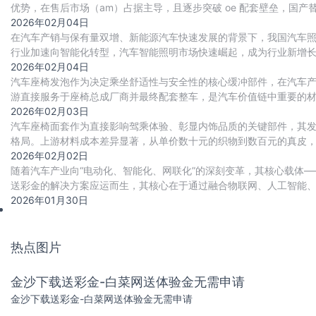
优势，在售后市场（am）占据主导，且逐步突破 oe 配套壁垒，国产
2026年02月04日
在汽车产销与保有量双增、新能源汽车快速发展的背景下，我国汽车
行业加速向智能化转型，汽车智能照明市场快速崛起，成为行业新增
2026年02月04日
汽车座椅发泡作为决定乘坐舒适性与安全性的核心缓冲部件，在汽车产
游直接服务于座椅总成厂商并最终配套整车，是汽车价值链中重要的材
超1600万辆）、消费升级（追求极致舒适
2026年02月03日
汽车座椅面套作为直接影响驾乘体验、彰显内饰品质的关键部件，其
格局。上游材料成本差异显著，从单价数十元的织物到数百元的真皮
2026年02月02日
随着汽车产业向“电动化、智能化、网联化”的深刻变革，其核心载体
送彩金的解决方案应运而生，其核心在于通过融合物联网、人工智能
支撑产业快速迭代与高质量交付。
2026年01月30日
热点图片
金沙下载送彩金-白菜网送体验金无需申请
金沙下载送彩金-白菜网送体验金无需申请