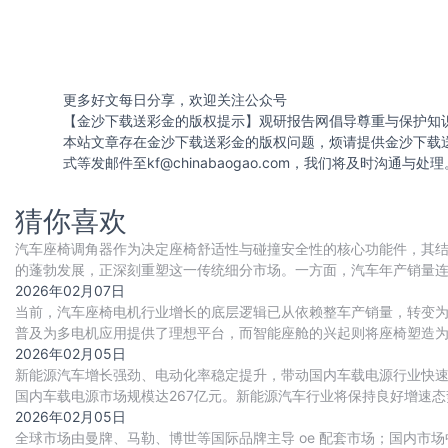
更多好文每日分享，欢迎关注公众号
【金沙下载送彩金的版权提示】观研报告网倡导尊重与保护知
本站文章存在金沙下载送彩金的版权问题，烦请提供金沙下载
式等发邮件至
kf@chinabaogao.com
，我们将及时沟通与处理
猜你喜欢
汽车座椅调角器作为决定座椅舒适性与碰撞安全性的核心功能件，其
的蓬勃发展，正深刻重塑这一传统细分市场。一方面，汽车年产销量连续
辆，为调角器行业提供了稳固的需求基本
2026年02月07日
当前，汽车座椅电机行业增长的底层逻辑已从依赖整车产销量，转变为由 
普及为多电机应用提供了理想平台，而智能座舱的兴起则将座椅塑造为
速向主流车型渗透，带来单车搭载电
2026年02月05日
新能源汽车增长强劲、电动化率稳定提升，带动国内车载电源行业快速扩张。
国内车载电源市场规模达267亿元。新能源汽车行业将保持良好增速态势
源市场规模将达407
2026年02月05日
全球市场由曼牌、马勒、博世等国际品牌主导 oe 配套市场；国内