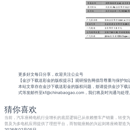
更多好文每日分享，欢迎关注公众号
【金沙下载送彩金的版权提示】观研报告网倡导尊重与保护知
本站文章存在金沙下载送彩金的版权问题，烦请提供金沙下载
式等发邮件至
kf@chinabaogao.com
，我们将及时沟通与处理
猜你喜欢
当前，汽车座椅电机行业增长的底层逻辑已从依赖整车产销量，转变为由 
普及为多电机应用提供了理想平台，而智能座舱的兴起则将座椅塑造为
速向主流车型渗透，带来单车搭载电
2026年02月05日