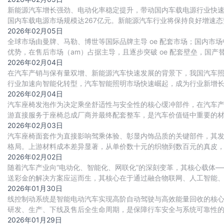
新能源汽车增长强劲、电动化率稳定提升，带动国内车载电源行业快速扩张。
国内车载电源市场规模达267亿元。新能源汽车行业将保持良好增速态势
源市场规模将达407
2026年02月05日
全球市场由曼牌、马勒、博世等国际品牌主导 oe 配套市场；国内
优势，在售后市场（am）占据主导，且逐步突破 oe 配套壁垒，国产
2026年02月04日
在汽车产销与保有量双增、新能源汽车快速发展的背景下，我国汽车
行业加速向智能化转型，汽车智能照明市场快速崛起，成为行业新增
2026年02月04日
汽车座椅发泡作为决定乘坐舒适性与安全性的核心缓冲部件，在汽车产
游直接服务于座椅总成厂商并最终配套整车，是汽车价值链中重要的材
超1600万辆）、消费升级（追求极致舒适
2026年02月03日
汽车座椅面套作为直接影响驾乘体验、彰显内饰品质的关键部件，其
格局。上游材料成本差异显著，从单价数十元的织物到数百元的真皮
2026年02月02日
随着汽车产业向“电动化、智能化、网联化”的深刻变革，其核心载体
送彩金的解决方案应运而生，其核心在于通过融合物联网、人工智能
支撑产业快速迭代与高质量交付。
2026年01月30日
线控制动系统是智能电动汽车实现高阶自动驾驶与高效能量回收的核心执
研发、生产、下线及售后全生命周期，是保障行车安全与系统可靠性
严四大核心因素驱动下，我国该行业正迎来高
2026年01月29日