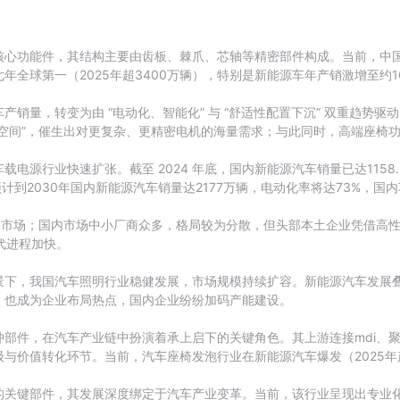
核心功能件，其结构主要由齿板、棘爪、芯轴等精密部件构成。当前，中
全球第一（2025年超3400万辆），特别是新能源车年产销激增至约
销量，转变为由 “电动化、智能化” 与 “舒适性配置下沉” 双重趋势
空间”，催生出对更复杂、更精密电机的海量需求；与此同时，高端座椅
电源行业快速扩张。截至 2024 年底，国内新能源汽车销量已达1158
计到2030年国内新能源汽车销量达2177万辆，电动化率将达73%，国内
配套市场；国内市场中小厂商众多，格局较为分散，但头部本土企业凭借高
替代进程加快。
景下，我国汽车照明行业稳健发展，市场规模持续扩容。新能源汽车发展
，也成为企业布局热点，国内企业纷纷加码产能建设。
部件，在汽车产业链中扮演着承上启下的关键角色。其上游连接mdi、
与价值转化环节。当前，汽车座椅发泡行业在新能源汽车爆发（2025年
的关键部件，其发展深度绑定于汽车产业变革。当前，该行业呈现出专业