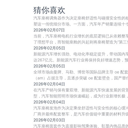
猜你喜欢
汽车座椅调角器作为决定座椅舒适性与碰撞安全性的
塑这一传统细分市场。一方面，汽车年产销量连续十七年
2026年02月07日
当前，汽车座椅电机行业增长的底层逻辑已从依赖整车产
了理想平台，而智能座舱的兴起则将座椅塑造为“第三
2026年02月05日
新能源汽车增长强劲、电动化率稳定提升，带动国内车载
达267亿元。新能源汽车行业将保持良好增速态势，预
2026年02月05日
全球市场由曼牌、马勒、博世等国际品牌主导 oe 
（am）占据主导，且逐步突破 oe 配套壁垒，国产
2026年02月04日
在汽车产销与保有量双增、新能源汽车快速发展的背
型，汽车智能照明市场快速崛起，成为行业新增长极
2026年02月04日
汽车座椅发泡作为决定乘坐舒适性与安全性的核心缓冲
厂商并最终配套整车，是汽车价值链中重要的材料升级
2026年02月03日
汽车座椅面套作为直接影响驾乘体验、彰显内饰品质