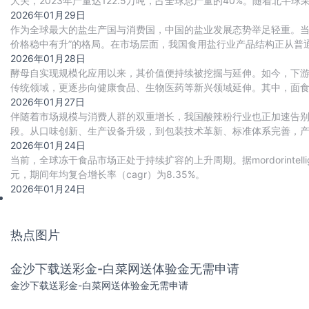
大关，2023年产量达122.5万吨，占全球总产量的40%。随着北半球
4.2%，将持续巩固
2026年01月29日
作为全球最大的盐生产国与消费国，中国的盐业发展态势举足轻重。当
价格稳中有升”的格局。在市场层面，我国食用盐行业产品结构正从普
合与技术创新，驱动食用盐行业向高品质、高附加
2026年01月28日
酵母自实现规模化应用以来，其价值便持续被挖掘与延伸。如今，下
传统领域，更逐步向健康食品、生物医药等新兴领域延伸。其中，面
套，构成了酵母行业发展的基本盘，且随着消费升级
2026年01月27日
伴随着市场规模与消费人群的双重增长，我国酸辣粉行业也正加速告
段。从口味创新、生产设备升级，到包装技术革新、标准体系完善，
2026年01月24日
当前，全球冻干食品市场正处于持续扩容的上升周期。据mordorintell
元，期间年均复合增长率（cagr）为8.35%‌。
2026年01月24日
热点图片
金沙下载送彩金-白菜网送体验金无需申请
金沙下载送彩金-白菜网送体验金无需申请