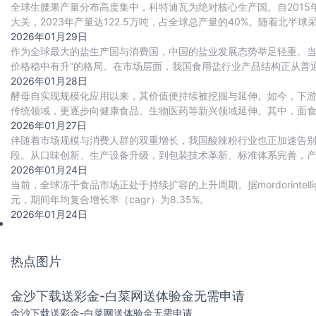
全球生腰果产量分布高度集中，科特迪瓦为绝对核心生产国。自2015
大关，2023年产量达122.5万吨，占全球总产量的40%。随着北半球
4.2%，将持续巩固
2026年01月29日
作为全球最大的盐生产国与消费国，中国的盐业发展态势举足轻重。当
价格稳中有升”的格局。在市场层面，我国食用盐行业产品结构正从普
合与技术创新，驱动食用盐行业向高品质、高附加
2026年01月28日
酵母自实现规模化应用以来，其价值便持续被挖掘与延伸。如今，下
传统领域，更逐步向健康食品、生物医药等新兴领域延伸。其中，面
套，构成了酵母行业发展的基本盘，且随着消费升级
2026年01月27日
伴随着市场规模与消费人群的双重增长，我国酸辣粉行业也正加速告
段。从口味创新、生产设备升级，到包装技术革新、标准体系完善，
2026年01月24日
当前，全球冻干食品市场正处于持续扩容的上升周期。据mordorintell
元，期间年均复合增长率（cagr）为8.35%‌。
2026年01月24日
热点图片
金沙下载送彩金-白菜网送体验金无需申请
金沙下载送彩金-白菜网送体验金无需申请