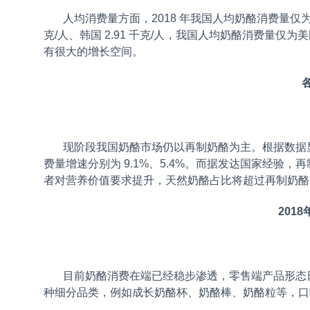
人均消费量方面，2018 年我国人均奶酪消费量仅为 0.28 
克/人、韩国 2.91 千克/人，我国人均奶酪消费量仅为
有很大的增长空间。
现阶段我国奶酪市场仍以再制奶酪为主。根据数据显示，
费量增速分别为 9.1%、5.4%。而据发达国家经
者对营养价值要求提升，天然奶酪占比将超过再制奶酪
201
目前奶酪消费在
端已经稳步渗透，零售端产品形态
种细分品类，例如成长奶酪杯、奶酪棒、奶酪粒等，口