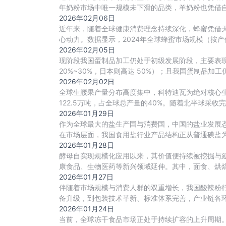
年奶粉市场中唯一规模未下滑的品类，羊奶粉也凭借
2026年02月06日
近年来，随着全球健康消费理念持续深化，蜂蜜凭借
心动力。数据显示，2024年全球蜂蜜市场规模（按产值）
2026年02月05日
现阶段我国蛋制品加工仍处于初级发展阶段，主要表现
20%~30%，日本则高达 50%）；且我国蛋制品加
2026年02月02日
全球生腰果产量分布高度集中，科特迪瓦为绝对核心生产
122.5万吨，占全球总产量的40%。随着北半球采收完
2026年01月29日
作为全球最大的盐生产国与消费国，中国的盐业发展态
在市场层面，我国食用盐行业产品结构正从普通碘盐
加
2026年01月28日
酵母自实现规模化应用以来，其价值便持续被挖掘与
康食品、生物医药等新兴领域延伸。其中，面食、烘
升级
2026年01月27日
伴随着市场规模与消费人群的双重增长，我国酸辣粉
备升级，到包装技术革新、标准体系完善，产业链各
2026年01月24日
当前，全球冻干食品市场正处于持续扩容的上升周期。据mor