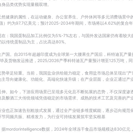
自身品类优势实现量额双增。
天然健康的属性，在运动健身、办公室养生、户外休闲等多元消费场景中
约为97.7亿美元；预计2025-2034年期间，市场将以4.62%的复合
在：我国蛋制品加工比例仅为5%-7%左右，与国外发达国家仍有着较大
工仍以传统蛋制品为主，占比高达80%。
国。自2015年超越印度成为全球第一大腰果生产国后，科特迪瓦产量持续
毕及货物发运推进，2025/2026产季科特迪瓦产量预计增至125万吨，同
势举足轻重。当前，我国盐业供给能力稳定，食用盐市场总体呈现出“产
为主导向健康化、功能化、高端化快速升级；在产业层面，企业正通过产
延伸。如今，下游应用场景已呈现多元化且不断拓展的态势，不仅深度渗
焙及酿酒三大传统领域凭借稳定的市场需求、成熟的技术工艺及完善的产
行业也正加速告别粗放式发展，通过全产业链多维度赋能，逐步迈向规范
环节同频共振、精准发力，为行业可持续发展筑牢坚实根基
dorintelligence数据，2024年全球冻干食品市场规模达830亿