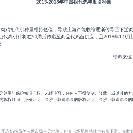
2013-2018年中国祖代鸡年度引种量
白羽肉鸡祖代引种量维持低位，导致上游产能收缩逐渐传导至下游
祖代高引种将在54周后传递至商品代鸡苗供应，且2018年1-9月祖代
态。
资料来源
导尊重与保护知识产权。未经许可，任何人不得复制、转载、或以其他方
的版权疑问、身份证明、金沙下载送彩金的版权证明、金沙下载送彩金的
配方奶粉虽仍占据市场主导地位，但其市场规模整体也有所下滑。在此背景下