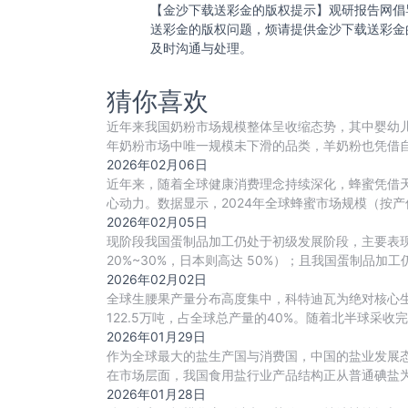
【金沙下载送彩金的版权提示】观研报告网倡
送彩金的版权问题，烦请提供金沙下载送彩金
及时沟通与处理。
猜你喜欢
近年来我国奶粉市场规模整体呈收缩态势，其中婴幼儿
年奶粉市场中唯一规模未下滑的品类，羊奶粉也凭借
2026年02月06日
近年来，随着全球健康消费理念持续深化，蜂蜜凭借
心动力。数据显示，2024年全球蜂蜜市场规模（按产值）
2026年02月05日
现阶段我国蛋制品加工仍处于初级发展阶段，主要表现
20%~30%，日本则高达 50%）；且我国蛋制品加
2026年02月02日
全球生腰果产量分布高度集中，科特迪瓦为绝对核心生产
122.5万吨，占全球总产量的40%。随着北半球采收完
2026年01月29日
作为全球最大的盐生产国与消费国，中国的盐业发展态
在市场层面，我国食用盐行业产品结构正从普通碘盐
加
2026年01月28日