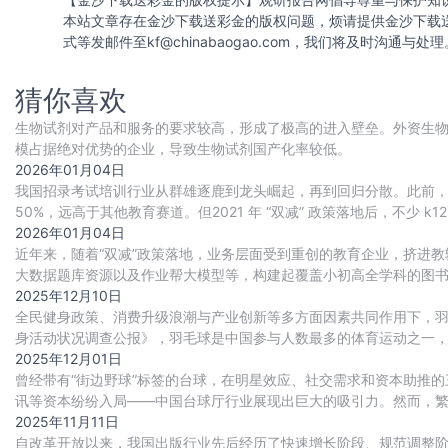
本站文章存在金沙下载送彩金的版权问题，烦请提供金沙下载
式等发邮件至
kf@chinabaogao.com
，我们将及时沟通与处理
猜你喜欢
生物试剂对产品和服务的要求较高，形成了极高的进入壁垒。外资生物
模占据绝对优势的企业，导致生物试剂国产化率较低。
2026年01月04日
我国招录考试培训行业从群雄逐鹿到龙头崛起，再到回归分散。此前，
50%，远高于其他教育赛道。但2021 年 “双减” 政策落地后，不
压市场空间，招录考试培训头
2026年01月04日
近年来，随着“双减”政策落地，业务层面受到重创的教育企业，挤进教
大数据题库资源以及作业帮大模型等，构建起覆盖小初高全学科的图
系列产品，sku已达千余种，单品销
2025年12月10日
全民健身政策、消费升级浪潮与产业创新等多方面因素共同作用下，羽
身活动状况调查公报》，羽毛球是中国参与人数最多的体育运动之一，
35%，仅次于跑步，排名第二。羽毛球运动
2025年12月01日
曾经带有“街边野球”标签的台球，在明星效应、社交需求和资本助推的
讯等资本纷纷入局——中国台球厅行业展现出巨大的吸引力。然而，
激烈的两极分化中找到生存与发展之路。
2025年11月11日
自改革开放以来，我国出版行业先后经历了快速增长阶段、规范调整