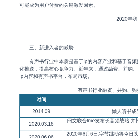
可能成为用户付费的关键激发因素。
2020
三、新进入者的威胁
有声书行业中本质是基于ip的内容产业和基于音
化推送，提高核心竞争力。近年来，通过融资、并购、
ip内容和有声书平台，布局市场。
有声书行业融资、并购、购
时间
2014.09
懒人听书成
阅文联合
tme
发布长音频战珞
,
并
2020.03.18
2020
年
6
月
6
日
,
字节跳动将今日
2020.06.06